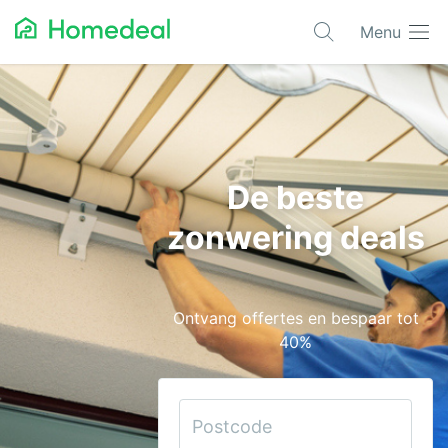
Menu
Populaire projecten
Aannemer
Airco
De beste
Alarmsystemen
zonwering deals
Architect
Asbest
Ontvang offertes en bespaar tot
Bestrating
40%
Cv-ketels
Dakwerken