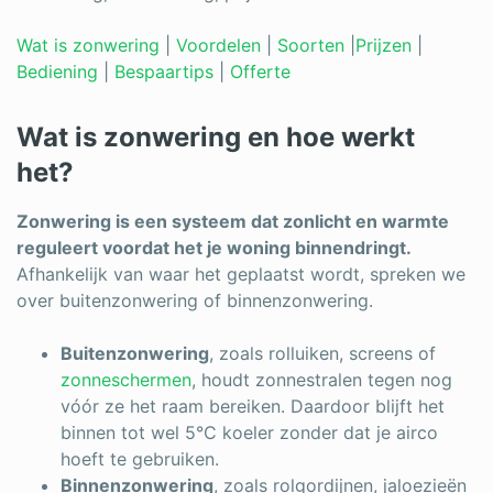
Schrijnwerker
Wat is zonwering
|
Voordelen
|
Soorten
|
Prijzen
|
Bediening
|
Bespaartips
|
Offerte
Stukadoor
Tegelzetter
Wat is zonwering en hoe werkt
het?
Vloeren
Vochtbestrijding
Zonwering is een systeem dat zonlicht en warmte
reguleert voordat het je woning binnendringt.
Warmtepomp
Afhankelijk van waar het geplaatst wordt, spreken we
over buitenzonwering of binnenzonwering.
Zonnepanelen
Zonwering
Buitenzonwering
, zoals rolluiken, screens of
zonneschermen
, houdt zonnestralen tegen nog
vóór ze het raam bereiken. Daardoor blijft het
binnen tot wel 5°C koeler zonder dat je airco
Bent u een vakspecialist?
hoeft te gebruiken.
Binnenzonwering
, zoals rolgordijnen, jaloezieën