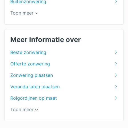
Buitenzonwering
Uitvalscherm
Toon meer
Zonweringspecialist
Zonwering binnenkant
Meer informatie over
Zonwering voor het terras
Beste zonwering
Zonwering dakraam
Offerte zonwering
Jaloezieën
Zonwering plaatsen
Shutters voor je raam
Veranda laten plaatsen
Markiezen
Rolgordijnen op maat
Zonwering prijs
Vouwgordijnen op maat
Toon meer
Lamellen op maat