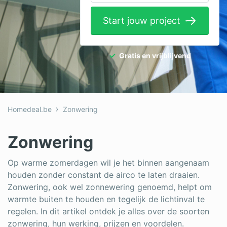
Elektricien
Start jouw project
Gevelwerken
Glas
Gratis en vrijblijvend
Hekwerken
Hovenier
Homedeal.be
Zonwering
Isolatie
Loodgieter
Zonwering
Metselaar
Op warme zomerdagen wil je het binnen aangenaam
houden zonder constant de airco te laten draaien.
Ramen
Zonwering, ook wel zonnewering genoemd, helpt om
Rolluiken
warmte buiten te houden en tegelijk de lichtinval te
regelen. In dit artikel ontdek je alles over de soorten
Schilder
zonwering, hun werking, prijzen en voordelen.