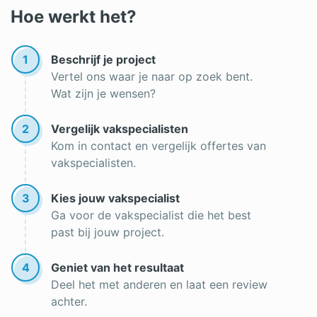
Zonwering kopen
Hoe werkt het?
Zonwering op maat
1
Beschrijf je project
Vertel ons waar je naar op zoek bent.
Wat zijn je wensen?
2
Vergelijk vakspecialisten
Kom in contact en vergelijk offertes van
vakspecialisten.
3
Kies jouw vakspecialist
Ga voor de vakspecialist die het best
past bij jouw project.
4
Geniet van het resultaat
Deel het met anderen en laat een review
achter.