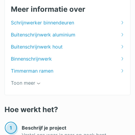
Meer informatie over
Schrijnwerker binnendeuren
Buitenschrijnwerk aluminium
Buitenschrijnwerk hout
Binnenschrijnwerk
Timmerman ramen
Timmerman
Toon meer
Schrijnwerker keuken
Buitenschrijnwerk
Hoe werkt het?
Schrijnwerker offerte
1
Beschrijf je project
Schrijnwerker in de buurt