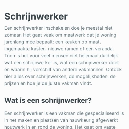
Schrijnwerker
Schrijnwerker
Stukadoor
Een schrijnwerker inschakelen doe je meestal niet
Tegelzetter
zomaar. Het gaat vaak om maatwerk dat je woning
jarenlang mee bepaalt: een keuken op maat,
Vloeren
ingemaakte kasten, nieuwe ramen of een veranda.
Toch is het voor veel mensen niet helemaal duidelijk
Vochtbestrijding
wat een schrijnwerker is, wat een schrijnwerker doet
Warmtepomp
en waarin hij verschilt van andere vakmannen. Ontdek
hier alles over schrijnwerken, de mogelijkheden, de
Zonnepanelen
prijzen en hoe je de juiste vakman vindt.
Zonwering
Wat is een schrijnwerker?
Een schrijnwerker is een vakman die gespecialiseerd is
Bent u een vakspecialist?
in het maken en plaatsen van nauwkeurig afgewerkt
houtwerk in en rond de woning. Het gaat om vaste