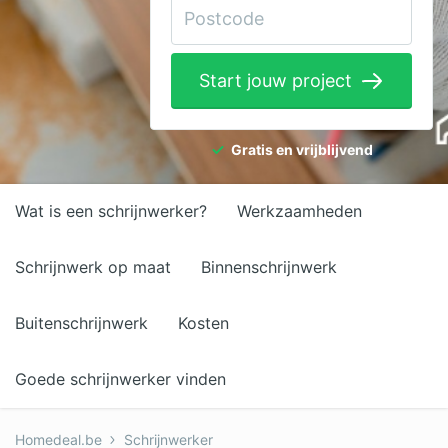
Elektricien
Gevelwerken
Start jouw project
Glas
Hekwerken
Gratis en vrijblijvend
Hovenier
Wat is een schrijnwerker?
Werkzaamheden
Isolatie
Loodgieter
Schrijnwerk op maat
Binnenschrijnwerk
Metselaar
Buitenschrijnwerk
Kosten
Ramen
Goede schrijnwerker vinden
Rolluiken
Schilder
Homedeal.be
Schrijnwerker