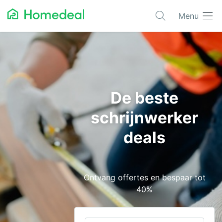
Menu
Populaire projecten
Aannemer
Airco
De beste
Alarmsystemen
schrijnwerker
Architect
deals
Asbest
Bestrating
Ontvang offertes en bespaar tot
Cv-ketels
40%
Dakwerken