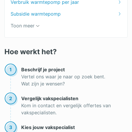
Verbruik warmtepomp per jaar
Subsidie warmtepomp
Lucht-lucht warmtepomp
Toon meer
Warmtepomp nadelen
Warmtepomp kopen
Hoe werkt het?
Verbruik warmtepomp
1
Beschrijf je project
Warmtepomp installateur
Vertel ons waar je naar op zoek bent.
Wat zijn je wensen?
Hybride warmtepomp
Offerte warmtepomp
2
Vergelijk vakspecialisten
Kom in contact en vergelijk offertes van
Warmtepomp installatie
vakspecialisten.
3
Kies jouw vakspecialist