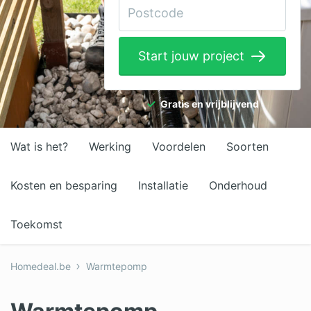
Elektricien
Gevelwerken
Start jouw project
Glas
Hekwerken
Gratis en vrijblijvend
Hovenier
Wat is het?
Werking
Voordelen
Soorten
Isolatie
Loodgieter
Kosten en besparing
Installatie
Onderhoud
Metselaar
Toekomst
Ramen
Homedeal.be
Warmtepomp
Rolluiken
Schilder