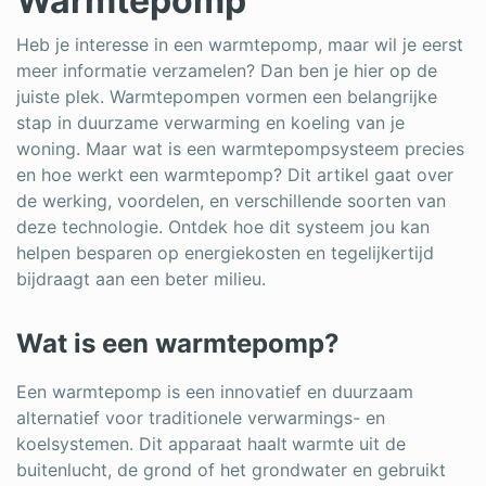
Warmtepomp
Schrijnwerker
Heb je interesse in een warmtepomp, maar wil je eerst
meer informatie verzamelen? Dan ben je hier op de
Stukadoor
juiste plek. Warmtepompen vormen een belangrijke
Tegelzetter
stap in duurzame verwarming en koeling van je
woning. Maar wat is een warmtepompsysteem precies
Vloeren
en hoe werkt een warmtepomp? Dit artikel gaat over
de werking, voordelen, en verschillende soorten van
Vochtbestrijding
deze technologie. Ontdek hoe dit systeem jou kan
helpen besparen op energiekosten en tegelijkertijd
Warmtepomp
bijdraagt aan een beter milieu.
Zonnepanelen
Wat is een warmtepomp?
Zonwering
Een warmtepomp is een innovatief en duurzaam
alternatief voor traditionele verwarmings- en
koelsystemen. Dit apparaat haalt
warmte uit de
Bent u een vakspecialist?
buitenlucht, de grond of het grondwater en gebruikt