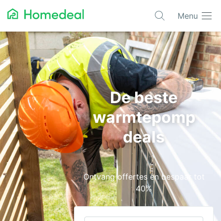
Menu
Populaire projecten
Aannemer
Airco
De beste
Alarmsystemen
warmtepomp
Architect
deals
Asbest
Bestrating
Ontvang offertes en bespaar tot
Cv-ketels
40%
Dakwerken