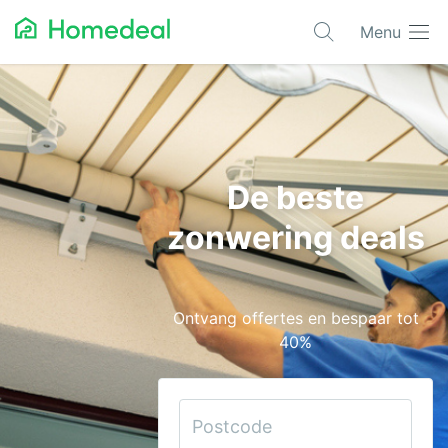
Menu
Populaire projecten
Aannemer
Airco
De beste
Alarmsystemen
zonwering deals
Architect
Asbest
Ontvang offertes en bespaar tot
Bestrating
40%
Cv-ketels
Dakwerken