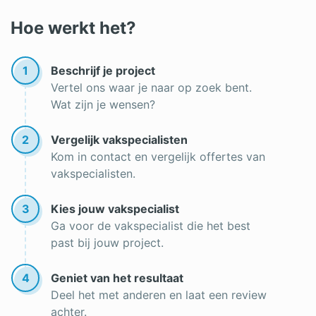
Zonwering kopen
Hoe werkt het?
Zonwering op maat
1
Beschrijf je project
Vertel ons waar je naar op zoek bent.
Wat zijn je wensen?
2
Vergelijk vakspecialisten
Kom in contact en vergelijk offertes van
vakspecialisten.
3
Kies jouw vakspecialist
Ga voor de vakspecialist die het best
past bij jouw project.
4
Geniet van het resultaat
Deel het met anderen en laat een review
achter.