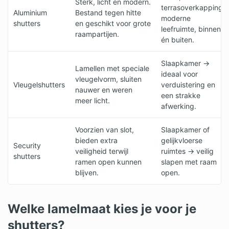
Sterk, licht en modern.
terrasoverkapping,
Aluminium
Bestand tegen hitte
moderne
shutters
en geschikt voor grote
leefruimte, binnen
raampartijen.
én buiten.
Slaapkamer ->
Lamellen met speciale
ideaal voor
vleugelvorm, sluiten
Vleugelshutters
verduistering en
nauwer en weren
een strakke
meer licht.
afwerking.
Voorzien van slot,
Slaapkamer of
bieden extra
gelijkvloerse
Security
veiligheid terwijl
ruimtes -> veilig
shutters
ramen open kunnen
slapen met raam
blijven.
open.
Welke lamelmaat kies je voor je
shutters?