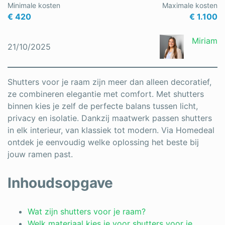
Minimale kosten
Maximale kosten
Schrijnwerker
€ 420
€ 1.100
Stukadoor
Miriam
21/10/2025
Tegelzetter
Vloeren
Shutters voor je raam zijn meer dan alleen decoratief,
ze combineren elegantie met comfort. Met shutters
Vochtbestrijding
binnen kies je zelf de perfecte balans tussen licht,
privacy en isolatie. Dankzij maatwerk passen shutters
Warmtepomp
in elk interieur, van klassiek tot modern. Via Homedeal
Zonnepanelen
ontdek je eenvoudig welke oplossing het beste bij
jouw ramen past.
Zonwering
Inhoudsopgave
Bent u een vakspecialist?
Wat zijn shutters voor je raam?
Welk materiaal kies je voor shutters voor je