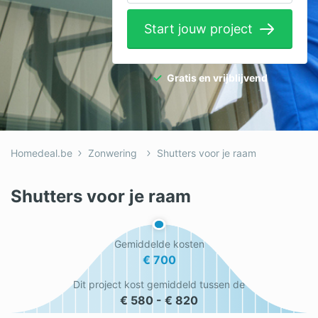
Elektricien
Start jouw project
Gevelwerken
Glas
Gratis en vrijblijvend
Hekwerken
Hovenier
Homedeal.be
Zonwering
Shutters voor je raam
Isolatie
Loodgieter
Shutters voor je raam
Metselaar
Gemiddelde kosten
Ramen
€ 700
Rolluiken
Dit project kost gemiddeld tussen de
€ 580 - € 820
Schilder