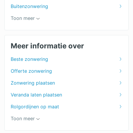
Buitenzonwering
Uitvalscherm
Toon meer
Zonweringspecialist
Zonwering binnenkant
Meer informatie over
Zonwering voor het terras
Beste zonwering
Zonwering dakraam
Offerte zonwering
Jaloezieën
Zonwering plaatsen
Markiezen
Veranda laten plaatsen
Zonwering prijs
Rolgordijnen op maat
Vouwgordijnen op maat
Toon meer
Lamellen op maat