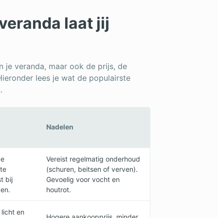
eranda laat jij
an je veranda, maar ook de prijs, de
Hieronder lees je wat de populairste
.
Nadelen
ke
Vereist regelmatig onderhoud
 te
(schuren, beitsen of verven).
 bij
Gevoelig voor vocht en
gen.
houtrot.
licht en
Hogere aankoopprijs, minder