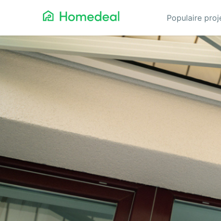
Populaire pro
Aannemer
Da
Airco
Ele
Alarmsystemen
Gev
Architect
Gla
Asbest
He
Bestrating
Hov
Cv-ketels
Iso