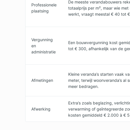
De meeste verandabouwers rek
Professionele
totaalprijs per m², maar wie met 
plaatsing
werkt, vraagt meestal € 40 tot €
Vergunning
Een bouwvergunning kost gemid
en
tot € 300, afhankelijk van de g
administratie
Kleine veranda’s starten vaak va
Afmetingen
meter, terwijl woonveranda’s al s
meer bedragen.
Extra’s zoals beglazing, verlichti
Afwerking
verwarming of geïntegreerde z
kosten gemiddeld € 2.000 à € 5