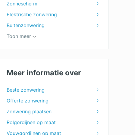
Zonnescherm
Elektrische zonwering
Buitenzonwering
Uitvalscherm
Toon meer
Zonweringspecialist
Zonwering binnenkant
Zonwering voor het terras
Meer informatie over
Zonwering dakraam
Beste zonwering
Jaloezieën
Offerte zonwering
Shutters voor je raam
Zonwering plaatsen
Markiezen
Rolgordijnen op maat
Zonwering prijs
Vouwgordijnen op maat