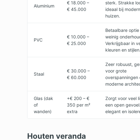
€ 18.000 –
sterk. Strakke lo
Aluminium
€ 45.000
ideaal bij moder
huizen.
Betaalbare optie
€ 10.000 –
weinig onderhou
PVC
€ 25.000
Verkrijgbaar in v
kleuren en stijlen
Zeer robuust, ge
€ 30.000 –
voor grote
Staal
€ 60.000
overspanningen 
moderne architec
Glas (dak
+€ 200 – €
Zorgt voor veel l
of
350 per m²
een open gevoel.
wanden)
extra
elegant en isoler
Houten veranda