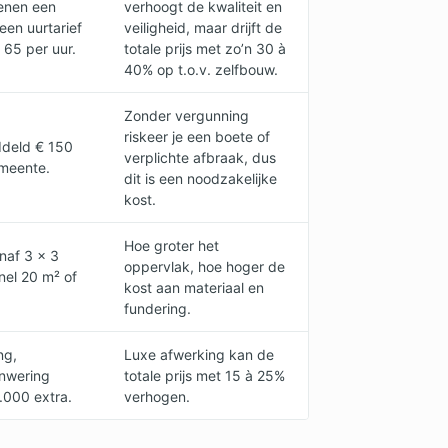
enen een
verhoogt de kwaliteit en
een uurtarief
veiligheid, maar drijft de
 65 per uur.
totale prijs met zo’n 30 à
40% op t.o.v. zelfbouw.
Zonder vergunning
riskeer je een boete of
deld € 150
verplichte afbraak, dus
emeente.
dit is een noodzakelijke
kost.
Hoe groter het
naf 3 × 3
oppervlak, hoe hoger de
nel 20 m² of
kost aan materiaal en
fundering.
ng,
Luxe afwerking kan de
onwering
totale prijs met 15 à 25%
.000 extra.
verhogen.