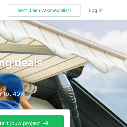
Bent u een vakspecialist?
Log in
Tegelzetter
Vloeren
ng deals
Vochtbestrijding
Warmtepomp
Zonnepanelen
r tot 40%
Zonwering
tart jouw project