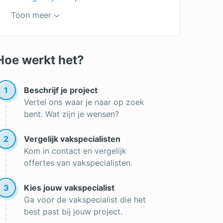
Lamellen op maat
Toon meer
Zonwering kopen
Zonwering op maat
Hoe werkt het?
1
Beschrijf je project
Vertel ons waar je naar op zoek
bent. Wat zijn je wensen?
2
Vergelijk vakspecialisten
Kom in contact en vergelijk
offertes van vakspecialisten.
3
Kies jouw vakspecialist
Ga voor de vakspecialist die het
best past bij jouw project.