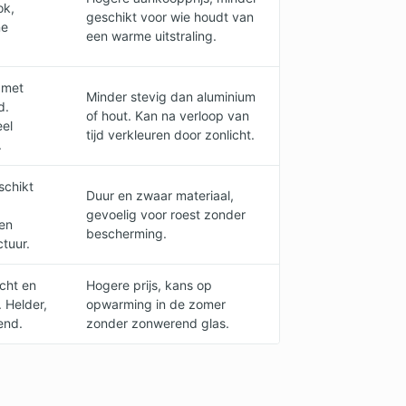
ok,
geschikt voor wie houdt van
ne
een warme uitstraling.
 met
Minder stevig dan aluminium
d.
of hout. Kan na verloop van
eel
tijd verkleuren door zonlicht.
.
schikt
Duur en zwaar materiaal,
gevoelig voor roest zonder
en
bescherming.
tuur.
icht en
Hogere prijs, kans op
 Helder,
opwarming in de zomer
end.
zonder zonwerend glas.