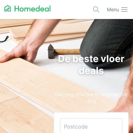
Menu
Populaire projecten
Aannemer
Airco
De beste vloer
Alarmsystemen
deals
Architect
Asbest
Ontvang offertes en bespaar tot
Bestrating
40%
Cv-ketels
Dakwerken