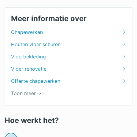
Meer informatie over
Chapewerken
Houten vloer schuren
Vloerbekleding
Vloer renovatie
Offerte chapewerken
Vloer egaliseren
Toon meer
PVC vloer leggen
Vloer leggen
Hoe werkt het?
Offerte vloer