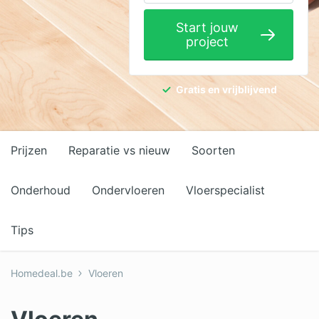
Elektricien
Start jouw
project
Gevelwerken
Glas
Gratis en vrijblijvend
Hekwerken
Hovenier
Prijzen
Reparatie vs nieuw
Soorten
Isolatie
Loodgieter
Onderhoud
Ondervloeren
Vloerspecialist
Metselaar
Tips
Ramen
Homedeal.be
Vloeren
Rolluiken
Schilder