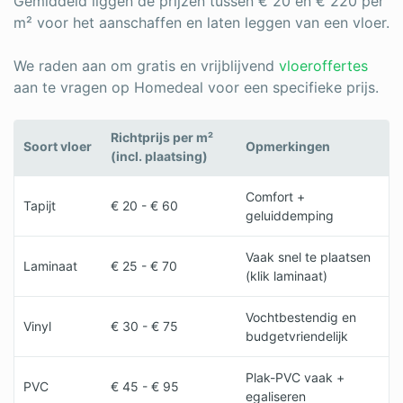
Gemiddeld liggen de prijzen tussen € 20 en € 220 per
m² voor het aanschaffen en laten leggen van een vloer.
We raden aan om gratis en vrijblijvend
vloeroffertes
aan te vragen op Homedeal voor een specifieke prijs.
Richtprijs per m²
Soort vloer
Opmerkingen
(incl. plaatsing)
Comfort +
Tapijt
€ 20 - € 60
geluiddemping
Vaak snel te plaatsen
Laminaat
€ 25 - € 70
(klik laminaat)
Vochtbestendig en
Vinyl
€ 30 - € 75
budgetvriendelijk
Plak-PVC vaak +
PVC
€ 45 - € 95
egaliseren