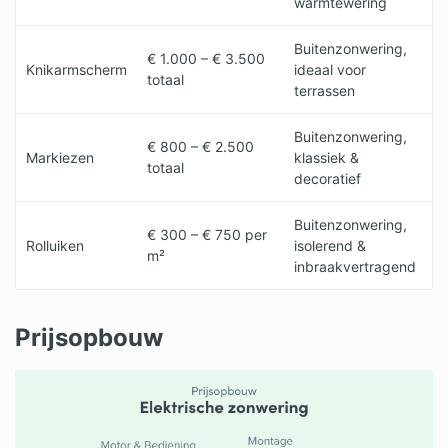
warmtewering
Buitenzonwering,
€ 1.000 – € 3.500
Knikarmscherm
ideaal voor
totaal
terrassen
Buitenzonwering,
€ 800 – € 2.500
Markiezen
klassiek &
totaal
decoratief
Buitenzonwering,
€ 300 – € 750 per
Rolluiken
isolerend &
m²
inbraakvertragend
Prijsopbouw