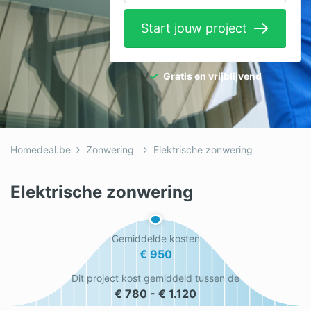
Elektricien
Start jouw project
Gevelwerken
Glas
Gratis en vrijblijvend
Hekwerken
Hovenier
Homedeal.be
Zonwering
Elektrische zonwering
Isolatie
Loodgieter
Elektrische zonwering
Metselaar
Gemiddelde kosten
Ramen
€ 950
Rolluiken
Dit project kost gemiddeld tussen de
€ 780 - € 1.120
Schilder