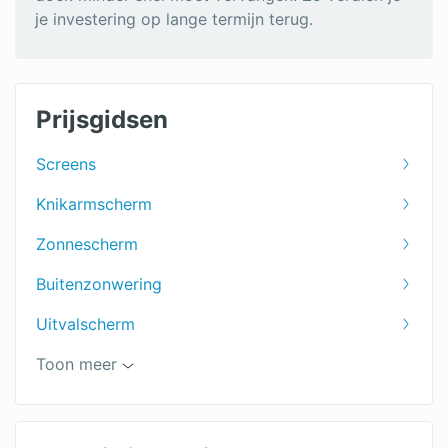
je investering op lange termijn terug.
Prijsgidsen
Screens
Knikarmscherm
Zonnescherm
Buitenzonwering
Uitvalscherm
Zonweringspecialist
Toon meer
Zonwering binnenkant
Zonwering voor het terras