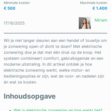
Minimale kosten
Maximale kosten
Schrijnwerker
€ 500
€ 1.400
Stukadoor
Miriam
17/10/2025
Tegelzetter
Vloeren
Wil je niet langer sleuren aan een hendel of touwtje om
je zonwering open of dicht te doen? Met elektrische
Vochtbestrijding
zonwering doe je dat met één druk op de knop. Het
systeem combineert comfort, gebruiksgemak en een
Warmtepomp
moderne uitstraling. In dit artikel ontdek je hoe
Zonnepanelen
elektrische zonwering werkt, welke motor- en
bedieningsopties er zijn, wat de voor- en nadelen zijn
Zonwering
én wat ze kosten.
Inhoudsopgave
Bent u een vakspecialist?
Wat is elektrische zonwering en hoe werkt het?