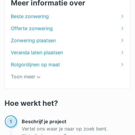
Meer informatie over
Zonwering dakraam
Beste zonwering
Jaloezieën
Offerte zonwering
Shutters voor je raam
Zonwering plaatsen
Markiezen
Veranda laten plaatsen
Zonwering prijs
Rolgordijnen op maat
Vouwgordijnen op maat
Toon meer
Lamellen op maat
Zonwering kopen
Hoe werkt het?
Zonwering op maat
1
Beschrijf je project
Vertel ons waar je naar op zoek bent.