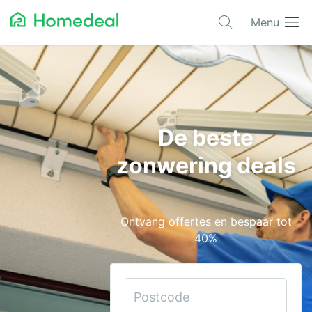
Menu
Populaire projecten
Aannemer
Airco
De beste
Alarmsystemen
zonwering deals
Architect
Asbest
Ontvang offertes en bespaar tot
Bestrating
40%
Cv-ketels
Dakwerken