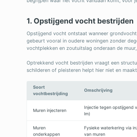
begrijpen waar het vocht vandaan komt, voor j
1. Opstijgend vocht bestrijden
Opstijgend vocht ontstaat wanneer grondvocht
gebeurt vooral in oudere woningen zonder degel
vochtplekken en zoutuitslag onderaan de muur, 
Optrekkend vocht bestrijden vraagt een structu
schilderen of pleisteren helpt hier niet en maak
Soort
Omschrijving
vochtbestrijding
Injectie tegen opstijgend 
Muren injecteren
lm)
Muren
Fysieke waterkering via i
onderkappen
van muren