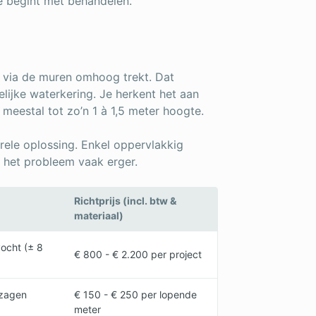
e begint met behandelen.
 via de muren omhoog trekt. Dat
ijke waterkering. Je herkent het aan
meestal tot zo’n 1 à 1,5 meter hoogte.
rele oplossing. Enkel oppervlakkig
t het probleem vaak erger.
Richtprijs (incl. btw &
materiaal)
vocht (± 8
€ 800 - € 2.200 per project
nzagen
€ 150 - € 250 per lopende
meter