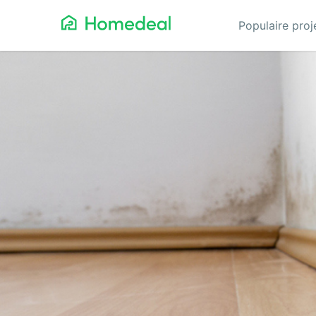
Populaire pro
Aannemer
Da
Airco
Ele
Alarmsystemen
Gev
Architect
Gla
Asbest
He
Bestrating
Hov
Cv-ketels
Iso