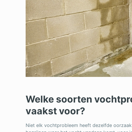
Welke soorten vochtp
vaakst voor?
Niet elk vochtprobleem heeft dezelfde oorzaak.