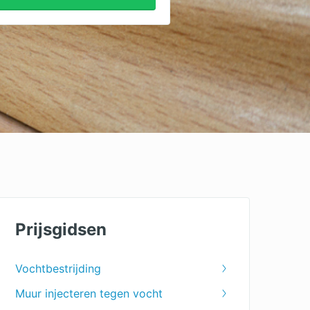
Prijsgidsen
Vochtbestrijding
Muur injecteren tegen vocht