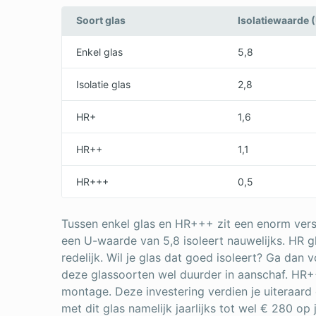
Soort glas
Isolatiewaarde 
Enkel glas
5,8
Isolatie glas
2,8
HR+
1,6
HR++
1,1
HR+++
0,5
Tussen enkel glas en HR+++ zit een enorm versc
een U-waarde van 5,8 isoleert nauwelijks. HR g
redelijk. Wil je glas dat goed isoleert? Ga dan
deze glassoorten wel duurder in aanschaf. HR+
montage. Deze investering verdien je uiteraard
met dit glas namelijk jaarlijks tot wel € 280 op 