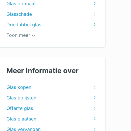
Glas op maat
Glasschade
Driedubbel glas
Voorzetramen
Toon meer
Hoogrendementsglas
Enkel glas
Glaszetter
Meer informatie over
Glas prijzen
Glas kopen
Glas polijsten
Offerte glas
Glas plaatsen
Glas vervangen