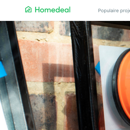
Populaire pro
Aannemer
Da
Airco
Ele
Alarmsystemen
Gev
Architect
Gla
Asbest
He
Bestrating
Hov
Cv-ketels
Iso