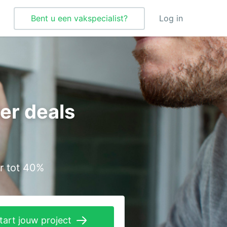
Bent u een vakspecialist?
Log in
Tegelzetter
Vloeren
er deals
Vochtbestrijding
Warmtepomp
Zonnepanelen
r tot 40%
Zonwering
tart jouw project