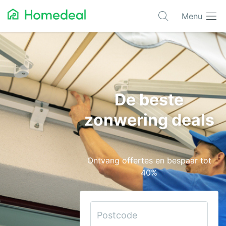
Menu
Populaire projecten
Aannemer
Airco
De beste
Alarmsystemen
zonwering deals
Architect
Asbest
Ontvang offertes en bespaar tot
Bestrating
40%
Cv-ketels
Dakwerken