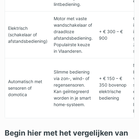
ele
lintbediening.
Motor met vaste
Co
wandschakelaar of
in 
Elektrisch
draadloze
+ € 300 – €
id
(schakelaar of
afstandsbediening.
900
gr
afstandsbediening)
Populairste keuze
zw
in Vlaanderen.
sc
Ma
Slimme bediening
be
via zon-, wind- of
+ € 150 – €
va
Automatisch met
regensensoren.
350 bovenop
sc
sensoren of
Kan geïntegreerd
elektrische
ex
domotica
worden in je smart
bediening
co
home-systeem.
la
le
Begin hier met het vergelijken van