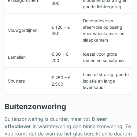
Plisségordijnen
moderne uitstraling en
300
goede lichtregeling
Decoratieve en
€ 120 – €
sfeervolle oplossing
Vouwgordijnen
350
voor woonkamers en
slaapkamers
€ 30 – €
Ideaal voor grote
Lamellen
200
ramen en schuifpuien
Luxe uitstraling, goede
€ 250 – €
Shutters
isolatie en lange
2.500
levensduur
Buitenzonwering
Buitenzonwering is duurder, maar tot
8 keer
effectiever
in warmtewering dan binnenzonwering. Ze
voorkomt dat de warmte het glas bereikt en is daarom