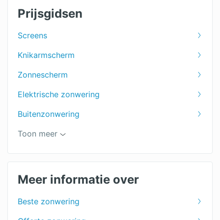
Prijsgidsen
Screens
Knikarmscherm
Zonnescherm
Elektrische zonwering
Buitenzonwering
Uitvalscherm
Toon meer
Zonweringspecialist
Zonwering binnenkant
Meer informatie over
Zonwering voor het terras
Beste zonwering
Zonwering dakraam