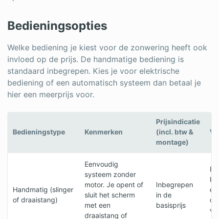
Bedieningsopties
Welke bediening je kiest voor de zonwering heeft ook
invloed op de prijs. De handmatige bediening is
standaard inbegrepen. Kies je voor elektrische
bediening of een automatisch systeem dan betaal je
hier een meerprijs voor.
Prijsindicatie
Bedieningstype
Kenmerken
(incl. btw &
Vo
montage)
Eenvoudig
Be
systeem zonder
be
motor. Je opent of
Inbegrepen
Handmatig (slinger
en
sluit het scherm
in de
of draaistang)
on
met een
basisprijs
va
draaistang of