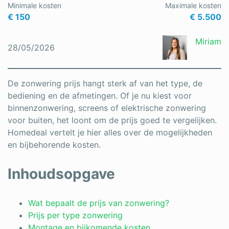
Minimale kosten
Maximale kosten
Schrijnwerker
€ 150
€ 5.500
Stukadoor
Miriam
28/05/2026
Tegelzetter
Vloeren
De zonwering prijs hangt sterk af van het type, de
bediening en de afmetingen. Of je nu kiest voor
Vochtbestrijding
binnenzonwering, screens of elektrische zonwering
voor buiten, het loont om de prijs goed te vergelijken.
Warmtepomp
Homedeal vertelt je hier alles over de mogelijkheden
Zonnepanelen
en bijbehorende kosten.
Zonwering
Inhoudsopgave
Wat bepaalt de prijs van zonwering?
Bent u een vakspecialist?
Prijs per type zonwering
Montage en bijkomende kosten