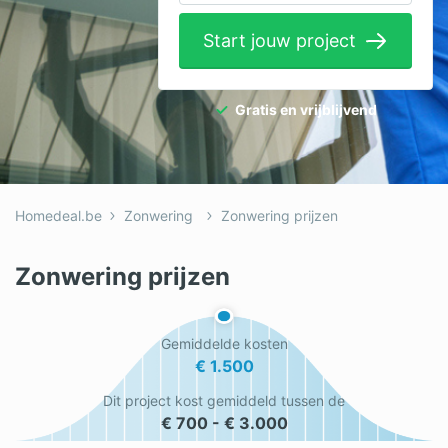
Elektricien
Start jouw project
Gevelwerken
Glas
Gratis en vrijblijvend
Hekwerken
Hovenier
Homedeal.be
Zonwering
Zonwering prijzen
Isolatie
Loodgieter
Zonwering prijzen
Metselaar
Gemiddelde kosten
Ramen
€ 1.500
Rolluiken
Dit project kost gemiddeld tussen de
€ 700 - € 3.000
Schilder