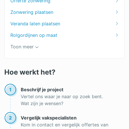
Offerte zonwering
Jaloezieën
Zonwering plaatsen
Shutters voor je raam
Veranda laten plaatsen
Markiezen
Rolgordijnen op maat
Vouwgordijnen op maat
Toon meer
Lamellen op maat
Zonwering kopen
Hoe werkt het?
Zonwering op maat
1
Beschrijf je project
Vertel ons waar je naar op zoek bent.
Wat zijn je wensen?
2
Vergelijk vakspecialisten
Kom in contact en vergelijk offertes van