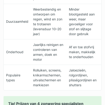
Weerbestendig en
Minder
ontworpen om
blootgesteld aan
regen, wind en zon
weer, maar
Duurzaamheid
te trotseren
gevoeliger voor
(levensduur 10–20
stof en slijtage
jaar)
door gebruik
Jaarlijks reinigen en
Af en toe stofvrij
controleren van
Onderhoud
maken, makkelijk
armen, doek en
te onderhouden
motor
Rolluiken, screens,
Jaloezieën,
Populaire
knikarmschermen,
rolgordijnen,
types
uitvalschermen en
plisségordijnen en
markiezen
shutters
Tip! Prijzen van 4 zonwering specialisten