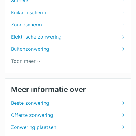
Screens
Knikarmscherm
Zonnescherm
Elektrische zonwering
Buitenzonwering
Uitvalscherm
Toon meer
Zonweringspecialist
Zonwering binnenkant
Meer informatie over
Zonwering voor het terras
Beste zonwering
Zonwering dakraam
Offerte zonwering
Jaloezieën
Zonwering plaatsen
Shutters voor je raam