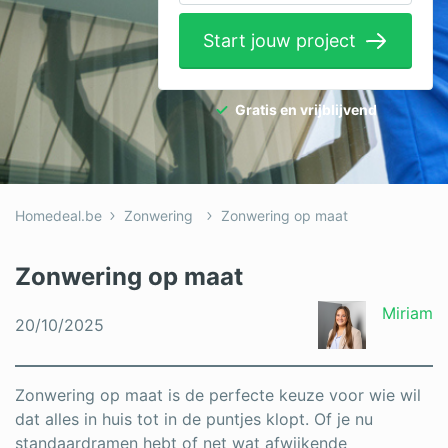
Elektricien
Start jouw project
Gevelwerken
Glas
Gratis en vrijblijvend
Hekwerken
Hovenier
Homedeal.be
Zonwering
Zonwering op maat
Isolatie
Loodgieter
Zonwering op maat
Metselaar
Miriam
20/10/2025
Ramen
Rolluiken
Zonwering op maat is de perfecte keuze voor wie wil
dat alles in huis tot in de puntjes klopt. Of je nu
Schilder
standaardramen hebt of net wat afwijkende