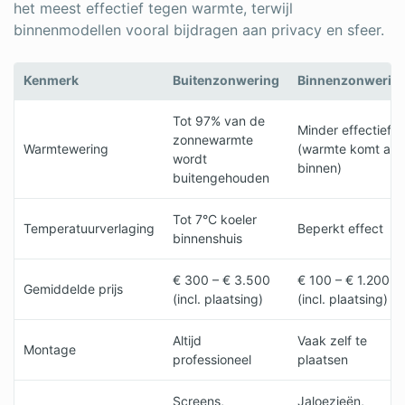
het meest effectief tegen warmte, terwijl
binnenmodellen vooral bijdragen aan privacy en sfeer.
Kenmerk
Buitenzonwering
Binnenzonwerin
Tot 97% van de
Minder effectief
zonnewarmte
Warmtewering
(warmte komt al
wordt
binnen)
buitengehouden
Tot 7°C koeler
Temperatuurverlaging
Beperkt effect
binnenshuis
€ 300 – € 3.500
€ 100 – € 1.200
Gemiddelde prijs
(incl. plaatsing)
(incl. plaatsing)
Altijd
Vaak zelf te
Montage
professioneel
plaatsen
Screens,
Jaloezieën,