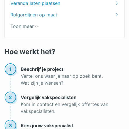
Veranda laten plaatsen
Markiezen
Rolgordijnen op maat
Zonwering prijs
Vouwgordijnen op maat
Toon meer
Lamellen op maat
Zonwering kopen
Hoe werkt het?
1
Beschrijf je project
Vertel ons waar je naar op zoek bent.
Wat zijn je wensen?
2
Vergelijk vakspecialisten
Kom in contact en vergelijk offertes van
vakspecialisten.
3
Kies jouw vakspecialist