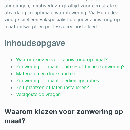
afmetingen, maatwerk zorgt altijd voor een strakke
Schrijnwerker
afwerking en optimale warmtewering. Via Homedeal
vind je snel een vakspecialist die jouw zonwering op
Stukadoor
maat ontwerpt en professioneel installeert.
Tegelzetter
Inhoudsopgave
Vloeren
Vochtbestrijding
Waarom kiezen voor zonwering op maat?
Zonwering op maat: buiten- of binnenzonwering?
Warmtepomp
Materialen en doeksoorten
Zonwering op maat: bedieningsopties
Zonnepanelen
Zelf plaatsen of laten installeren?
Zonwering
Veelgestelde vragen
Waarom kiezen voor zonwering op
Bent u een vakspecialist?
maat?