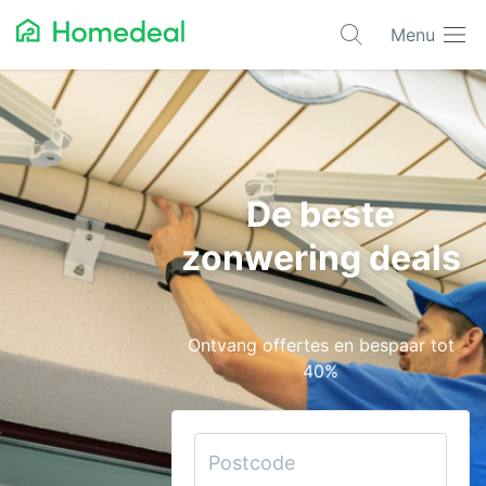
Menu
Populaire projecten
Aannemer
Airco
De beste
Alarmsystemen
zonwering deals
Architect
Asbest
Ontvang offertes en bespaar tot
Bestrating
40%
Cv-ketels
Dakwerken