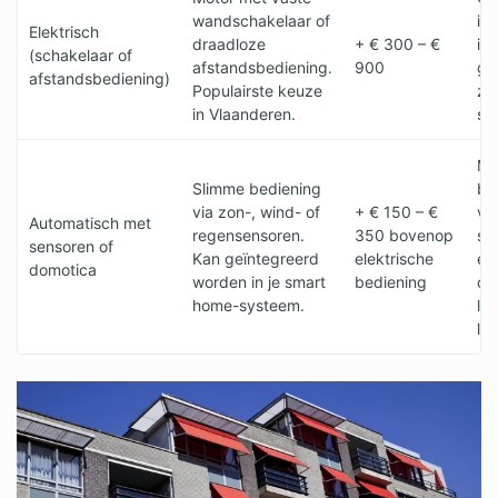
wandschakelaar of
in 
Elektrisch
draadloze
+ € 300 – €
id
(schakelaar of
afstandsbediening.
900
gr
afstandsbediening)
Populairste keuze
zw
in Vlaanderen.
sc
Ma
Slimme bediening
be
via zon-, wind- of
+ € 150 – €
va
Automatisch met
regensensoren.
350 bovenop
sc
sensoren of
Kan geïntegreerd
elektrische
ex
domotica
worden in je smart
bediening
co
home-systeem.
la
le