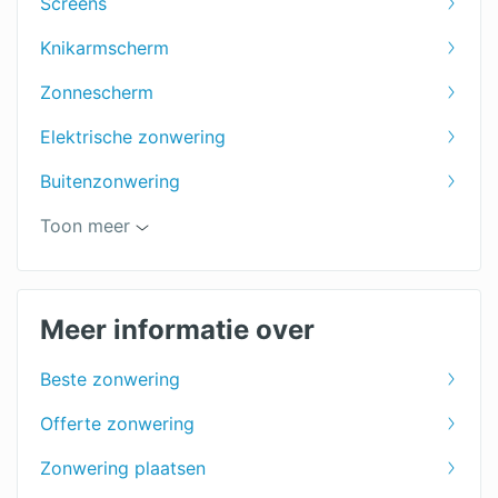
Screens
Knikarmscherm
Zonnescherm
Elektrische zonwering
Buitenzonwering
Zonweringspecialist
Toon meer
Zonwering binnenkant
Zonwering voor het terras
Meer informatie over
Zonwering dakraam
Beste zonwering
Jaloezieën
Offerte zonwering
Shutters voor je raam
Zonwering plaatsen
Markiezen