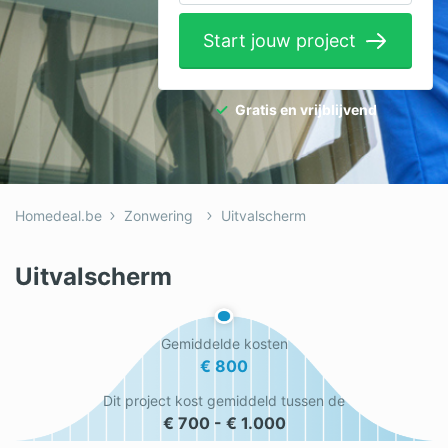
Elektricien
Start jouw project
Gevelwerken
Glas
Gratis en vrijblijvend
Hekwerken
Hovenier
Homedeal.be
Zonwering
Uitvalscherm
Isolatie
Loodgieter
Uitvalscherm
Metselaar
Gemiddelde kosten
Ramen
€ 800
Rolluiken
Dit project kost gemiddeld tussen de
€ 700 - € 1.000
Schilder