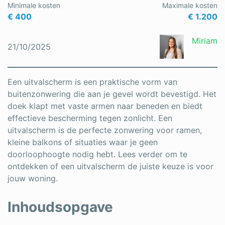
Minimale kosten
Maximale kosten
Schrijnwerker
€ 400
€ 1.200
Stukadoor
Miriam
21/10/2025
Tegelzetter
Vloeren
Een uitvalscherm is een praktische vorm van
buitenzonwering die aan je gevel wordt bevestigd. Het
Vochtbestrijding
doek klapt met vaste armen naar beneden en biedt
effectieve bescherming tegen zonlicht. Een
Warmtepomp
uitvalscherm is de perfecte zonwering voor ramen,
Zonnepanelen
kleine balkons of situaties waar je geen
doorloophoogte nodig hebt. Lees verder om te
Zonwering
ontdekken of een uitvalscherm de juiste keuze is voor
jouw woning.
Inhoudsopgave
Bent u een vakspecialist?