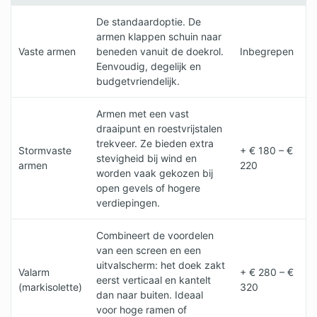
De standaardoptie. De
armen klappen schuin naar
Vaste armen
beneden vanuit de doekrol.
Inbegrepen
Eenvoudig, degelijk en
budgetvriendelijk.
Armen met een vast
draaipunt en roestvrijstalen
trekveer. Ze bieden extra
Stormvaste
+ € 180 – €
stevigheid bij wind en
armen
220
worden vaak gekozen bij
open gevels of hogere
verdiepingen.
Combineert de voordelen
van een screen en een
uitvalscherm: het doek zakt
Valarm
+ € 280 – €
eerst verticaal en kantelt
(markisolette)
320
dan naar buiten. Ideaal
voor hoge ramen of