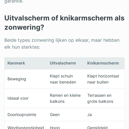
garantie.
Uitvalscherm of knikarmscherm als
zonwering?
Beide types zonwering lijken op elkaar, maar hebben
elk hun sterktes:
Kenmerk
Uitvalscherm
Knikarmscherm
Klapt schuin
Klapt horizontaal
Beweging
naar beneden
naar buiten
Ramen en kleine
Terrassen en
Ideaal voor
balkons
grote balkons
Doorloopruimte
Geen
Ja
Windbestendigheid
Hoog
Gemiddeld