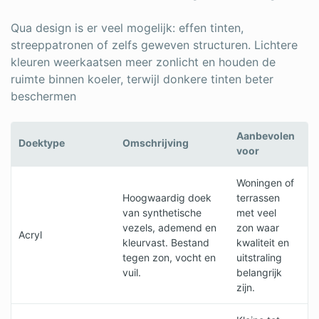
Qua design is er veel mogelijk: effen tinten,
streeppatronen of zelfs geweven structuren. Lichtere
kleuren weerkaatsen meer zonlicht en houden de
ruimte binnen koeler, terwijl donkere tinten beter
beschermen
Aanbevolen
Be
Doektype
Omschrijving
voor
v
Woningen of
• 
Hoogwaardig doek
terrassen
ja
van synthetische
met veel
•
vezels, ademend en
zon waar
s
Acryl
kleurvast. Bestand
kwaliteit en
• 
tegen zon, vocht en
uitstraling
vu
vuil.
belangrijk
• 
zijn.
te