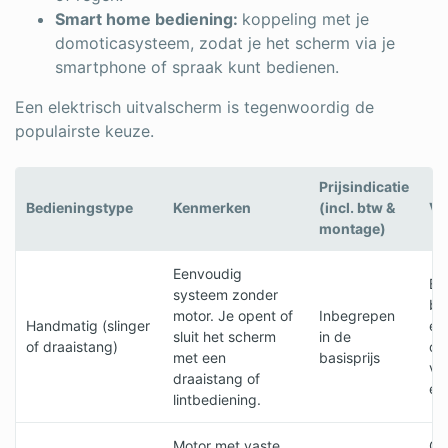
Smart home bediening:
koppeling met je
domoticasysteem, zodat je het scherm via je
smartphone of spraak kunt bedienen.
Een elektrisch uitvalscherm is tegenwoordig de
populairste keuze.
Prijsindicatie
Bedieningstype
Kenmerken
(incl. btw &
Vo
montage)
Eenvoudig
Be
systeem zonder
be
motor. Je opent of
Inbegrepen
Handmatig (slinger
en
sluit het scherm
in de
of draaistang)
on
met een
basisprijs
va
draaistang of
ele
lintbediening.
Motor met vaste
Co