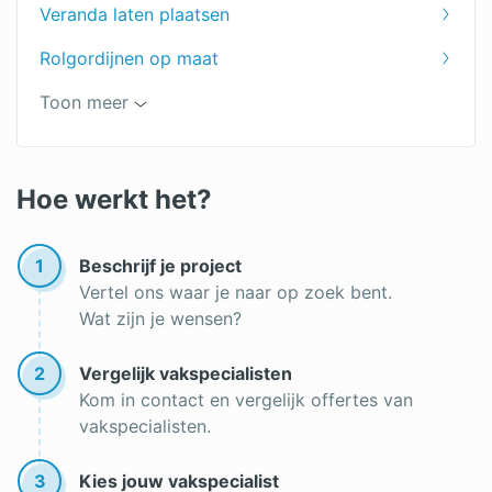
Veranda laten plaatsen
Zonwering prijs
Rolgordijnen op maat
Vouwgordijnen op maat
Toon meer
Lamellen op maat
Zonwering kopen
Hoe werkt het?
Zonwering op maat
1
Beschrijf je project
Vertel ons waar je naar op zoek bent.
Wat zijn je wensen?
2
Vergelijk vakspecialisten
Kom in contact en vergelijk offertes van
vakspecialisten.
3
Kies jouw vakspecialist