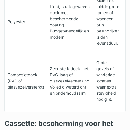
Kleine tot
• 
Licht, strak geweven
middelgrote
m
doek met
ramen of
•
beschermende
wanneer
b
Polyester
coating.
prijs
• 
Budgetvriendelijk en
belangrijker
g
modern.
is dan
• 
levensduur.
re
• 
Grote
e
Zeer sterk doek met
gevels of
• 
Composietdoek
PVC-laag of
winderige
wa
(PVC of
glasvezelversterking.
locaties
•
glasvezelversterkt)
Volledig waterdicht
waar extra
U
en onderhoudsarm.
stevigheid
s
nodig is.
•
l
Cassette: bescherming voor het