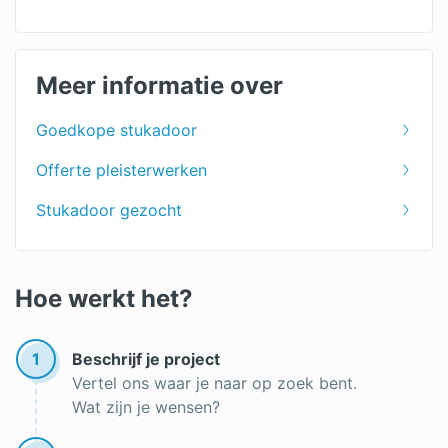
Granol
Stukadoor prijs
Meer informatie over
Stucwerk
Goedkope stukadoor
Spackspuitwerk
Offerte pleisterwerken
Spachtelputz
Stukadoor gezocht
Sierpleister
Plafond stucen
Hoe werkt het?
Sausklaar stucwerk
1
Beschrijf je project
Vertel ons waar je naar op zoek bent.
Wat zijn je wensen?