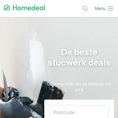
Menu
Populaire projecten
Aannemer
Airco
De beste
Alarmsystemen
stucwerk deals
Architect
Asbest
Ontvang offertes en bespaar tot
Bestrating
40%
Cv-ketels
Dakwerken