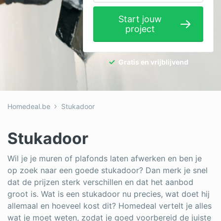
Elektricien
Start jouw
project
Gevelwerken
Glas
Gratis en vrijblijvend
Hekwerken
Hovenier
Homedeal.be
Stukadoor
Isolatie
Loodgieter
Stukadoor
Metselaar
Wil je je muren of plafonds laten afwerken en ben je
op zoek naar een goede stukadoor? Dan merk je snel
Ramen
dat de prijzen sterk verschillen en dat het aanbod
Rolluiken
groot is. Wat is een stukadoor nu precies, wat doet hij
allemaal en hoeveel kost dit? Homedeal vertelt je alles
Schilder
wat je moet weten, zodat je goed voorbereid de juiste