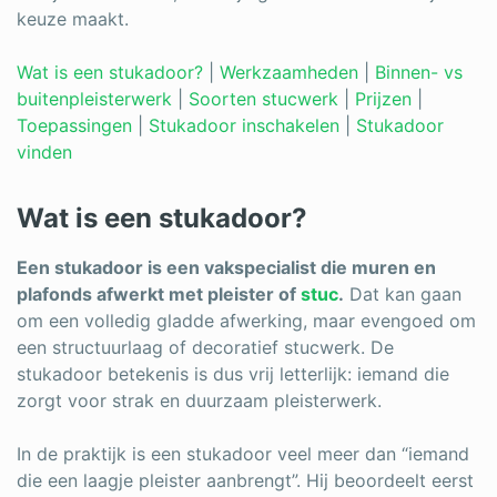
keuze maakt.
Schrijnwerker
Wat is een stukadoor?
|
Werkzaamheden
|
Binnen- vs
Stukadoor
buitenpleisterwerk
|
Soorten stucwerk
|
Prijzen
|
Tegelzetter
Toepassingen
|
Stukadoor inschakelen
|
Stukadoor
vinden
Vloeren
Wat is een stukadoor?
Vochtbestrijding
Warmtepomp
Een stukadoor is een vakspecialist die muren en
plafonds afwerkt met pleister of
stuc
.
Dat kan gaan
Zonnepanelen
om een volledig gladde afwerking, maar evengoed om
een structuurlaag of decoratief stucwerk. De
Zonwering
stukadoor betekenis is dus vrij letterlijk: iemand die
zorgt voor strak en duurzaam pleisterwerk.
In de praktijk is een stukadoor veel meer dan “iemand
Bent u een vakspecialist?
die een laagje pleister aanbrengt”. Hij beoordeelt eerst