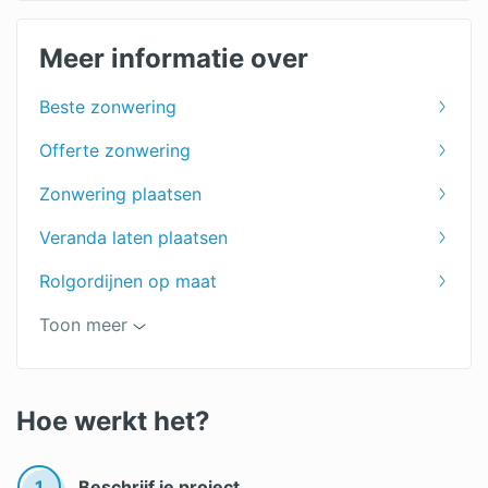
Zonweringspecialist
Zonwering binnenkant
Meer informatie over
Zonwering dakraam
Beste zonwering
Jaloezieën
Offerte zonwering
Shutters voor je raam
Zonwering plaatsen
Markiezen
Veranda laten plaatsen
Zonwering prijs
Rolgordijnen op maat
Vouwgordijnen op maat
Toon meer
Lamellen op maat
Zonwering kopen
Hoe werkt het?
Zonwering op maat
1
Beschrijf je project