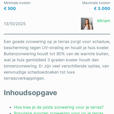
Minimale kosten
Maximale kosten
Schrijnwerker
€ 500
€ 3.000
Stukadoor
Miriam
13/10/2025
Tegelzetter
Vloeren
Een goede zonwering op je terras zorgt voor schaduw,
bescherming tegen UV-straling en houdt je huis koeler.
Vochtbestrijding
Buitenzonwering houdt tot 80% van de warmte buiten,
wat je huis gemiddeld 3 graden koeler houdt dan
Warmtepomp
binnenzonwering. Er zijn veel verschillende opties, van
Zonnepanelen
eenvoudige schaduwdoeken tot luxe
terrasoverkappingen.
Zonwering
Inhoudsopgave
Bent u een vakspecialist?
Hoe kies je de juiste zonwering voor je terras?
Populaire soorten zonwering voor op je terras