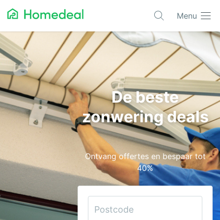
Menu
Populaire projecten
Aannemer
Airco
De beste
Alarmsystemen
zonwering deals
Architect
Asbest
Ontvang offertes en bespaar tot
Bestrating
40%
Cv-ketels
Dakwerken