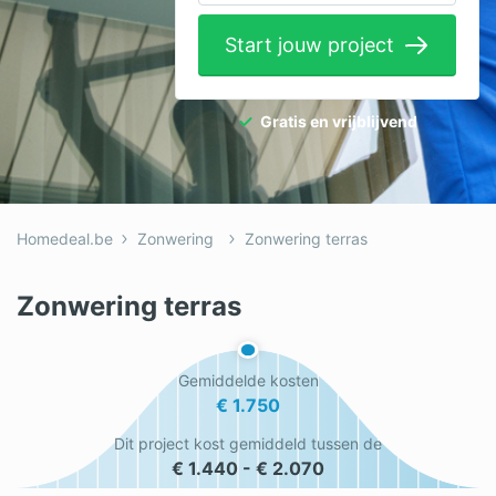
Elektricien
Start jouw project
Gevelwerken
Glas
Gratis en vrijblijvend
Hekwerken
Hovenier
Homedeal.be
Zonwering
Zonwering terras
Isolatie
Loodgieter
Zonwering terras
Metselaar
Gemiddelde kosten
Ramen
€ 1.750
Rolluiken
Dit project kost gemiddeld tussen de
€ 1.440 - € 2.070
Schilder