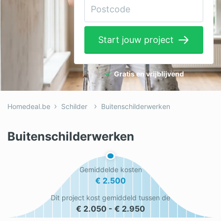
Elektricien
Gevelwerken
Start jouw project
Glas
Hekwerken
Gratis en vrijblijvend
Hovenier
Homedeal.be
Schilder
Buitenschilderwerken
Isolatie
Loodgieter
Buitenschilderwerken
Metselaar
Gemiddelde kosten
Ramen
€ 2.500
Rolluiken
Dit project kost gemiddeld tussen de
€ 2.050 - € 2.950
Schilder