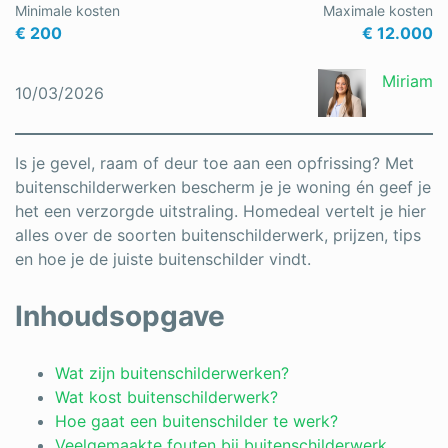
Minimale kosten
Maximale kosten
Schrijnwerker
€ 200
€ 12.000
Stukadoor
Miriam
10/03/2026
Tegelzetter
Vloeren
Is je gevel, raam of deur toe aan een opfrissing? Met
buitenschilderwerken bescherm je je woning én geef je
Vochtbestrijding
het een verzorgde uitstraling. Homedeal vertelt je hier
alles over de soorten buitenschilderwerk, prijzen, tips
Warmtepomp
en hoe je de juiste buitenschilder vindt.
Zonnepanelen
Inhoudsopgave
Zonwering
Wat zijn buitenschilderwerken?
Wat kost buitenschilderwerk?
Bent u een vakspecialist?
Hoe gaat een buitenschilder te werk?
Veelgemaakte fouten bij buitenschilderwerk