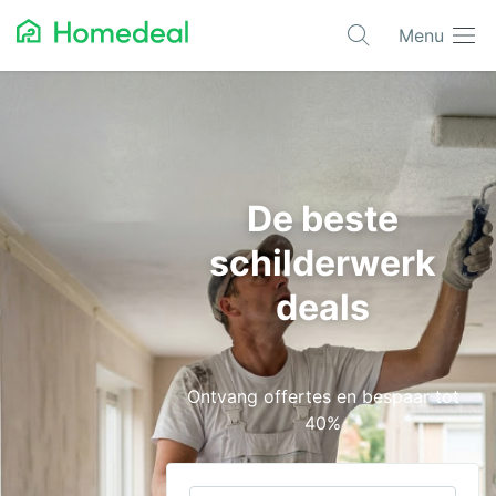
Menu
Populaire projecten
Aannemer
Airco
De beste
Alarmsystemen
schilderwerk
Architect
deals
Asbest
Bestrating
Ontvang offertes en bespaar tot
Cv-ketels
40%
Dakwerken