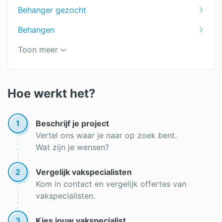
Behanger gezocht
Trap schilderen
Behangen
Winterschilder
Badkamer schilderen
Toon meer
Buitenmuur schilderen
Schildersbedrijf
Hoe werkt het?
Schilder gezocht
1
Beschrijf je project
Vertel ons waar je naar op zoek bent.
Wat zijn je wensen?
2
Vergelijk vakspecialisten
Kom in contact en vergelijk offertes van
vakspecialisten.
3
Kies jouw vakspecialist