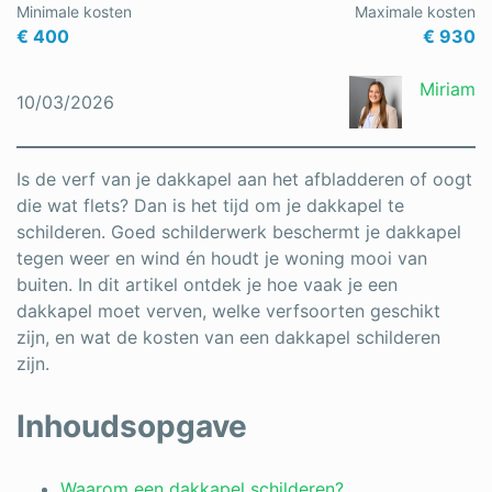
Minimale kosten
Maximale kosten
Schrijnwerker
€ 400
€ 930
Stukadoor
Miriam
10/03/2026
Tegelzetter
Vloeren
Is de verf van je dakkapel aan het afbladderen of oogt
die wat flets? Dan is het tijd om je dakkapel te
Vochtbestrijding
schilderen. Goed schilderwerk beschermt je dakkapel
tegen weer en wind én houdt je woning mooi van
Warmtepomp
buiten. In dit artikel ontdek je hoe vaak je een
Zonnepanelen
dakkapel moet verven, welke verfsoorten geschikt
zijn, en wat de kosten van een dakkapel schilderen
Zonwering
zijn.
Inhoudsopgave
Bent u een vakspecialist?
Waarom een dakkapel schilderen?