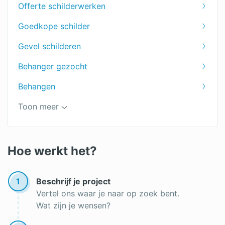
Offerte schilderwerken
Plafond schilderen
Goedkope schilder
Deuren schilderen
Gevel schilderen
Ramen schilderen
Behanger gezocht
Trap schilderen
Behangen
Winterschilder
Badkamer schilderen
Toon meer
Buitenmuur schilderen
Schildersbedrijf
Hoe werkt het?
Schilder gezocht
1
Beschrijf je project
Vertel ons waar je naar op zoek bent.
Wat zijn je wensen?