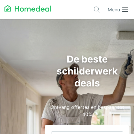
Menu
Populaire projecten
Aannemer
Airco
De beste
Alarmsystemen
schilderwerk
Architect
deals
Asbest
Bestrating
Ontvang offertes en bespaar tot
Cv-ketels
40%
Dakwerken