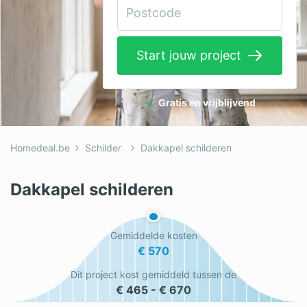
Elektricien
Gevelwerken
Start jouw project
Glas
Hekwerken
Gratis en vrijblijvend
Hovenier
Homedeal.be
Schilder
Dakkapel schilderen
Isolatie
Loodgieter
Dakkapel schilderen
Metselaar
Gemiddelde kosten
Ramen
€ 570
Rolluiken
Dit project kost gemiddeld tussen de
€ 465 - € 670
Schilder