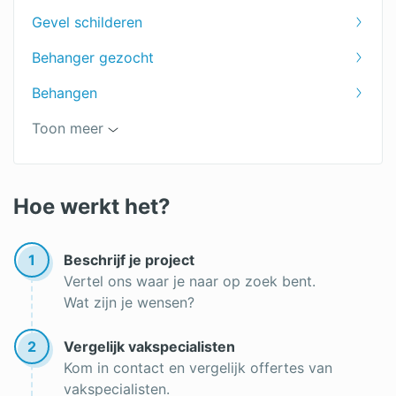
Gevel schilderen
Ramen schilderen
Behanger gezocht
Dakkapel schilderen
Behangen
Trap schilderen
Buitenmuur schilderen
Toon meer
Winterschilder
Schildersbedrijf
Schilder gezocht
Hoe werkt het?
1
Beschrijf je project
Vertel ons waar je naar op zoek bent.
Wat zijn je wensen?
2
Vergelijk vakspecialisten
Kom in contact en vergelijk offertes van
vakspecialisten.