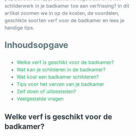
schilderwerk in je badkamer toe aan verfrissing? In dit
Schrijnwerker
artikel zoomen we in op de kosten, de voordelen,
geschikte soorten verf voor de badkamer en lees je
Stukadoor
handige tips.
Tegelzetter
Inhoudsopgave
Vloeren
Vochtbestrijding
Welke verf is geschikt voor de badkamer?
Wat kan je schilderen in de badkamer?
Warmtepomp
Wat kost een badkamer schilderen?
Tips voor het verven van je badkamer
Zonnepanelen
Zelf doen of uitbesteden?
Zonwering
Veelgestelde vragen
Welke verf is geschikt voor de
Bent u een vakspecialist?
badkamer?