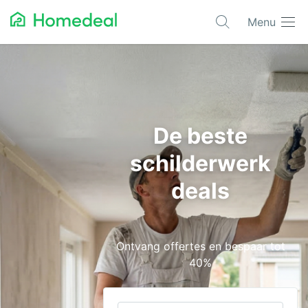
Menu
Populaire projecten
Aannemer
Airco
De beste
Alarmsystemen
schilderwerk
Architect
deals
Asbest
Bestrating
Ontvang offertes en bespaar tot
Cv-ketels
40%
Dakwerken