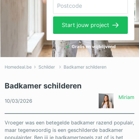
Elektricien
Gevelwerken
Start jouw project
Glas
Hekwerken
Gratis en vrijblijvend
Hovenier
Homedeal.be
Schilder
Badkamer schilderen
Isolatie
Loodgieter
Badkamer schilderen
Metselaar
Miriam
10/03/2026
Ramen
Rolluiken
Vroeger was een betegelde badkamer razend populair,
maar tegenwoordig is een geschilderde badkamer
Schilder
populairder. Ben jij je badkamertegels zat of is het