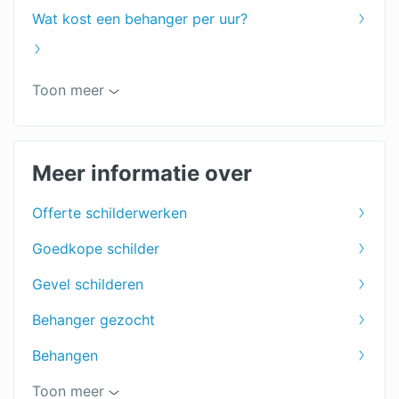
Wat kost een behanger per uur?
Keuken schilderen
Toon meer
Muren schilderen
Woonkamer schilderen
Meer informatie over
Plafond schilderen
Offerte schilderwerken
Deuren schilderen
Goedkope schilder
Ramen schilderen
Gevel schilderen
Dakkapel schilderen
Behanger gezocht
Trap schilderen
Behangen
Winterschilder
Badkamer schilderen
Toon meer