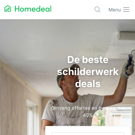
Menu
Populaire projecten
Aannemer
Airco
De beste
Alarmsystemen
schilderwerk
Architect
deals
Asbest
Bestrating
Ontvang offertes en bespaar tot
Cv-ketels
40%
Dakwerken