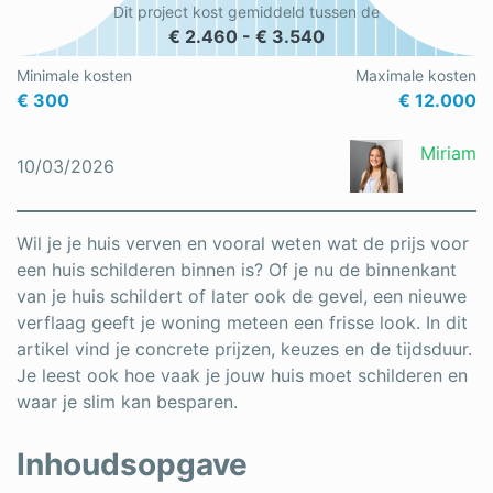
Dit project kost gemiddeld tussen de
Schrijnwerker
€ 2.460 - € 3.540
Stukadoor
Minimale kosten
Maximale kosten
€ 300
€ 12.000
Tegelzetter
Miriam
10/03/2026
Vloeren
Vochtbestrijding
Wil je je huis verven en vooral weten wat de prijs voor
Warmtepomp
een huis schilderen binnen is? Of je nu de binnenkant
van je huis schildert of later ook de gevel, een nieuwe
Zonnepanelen
verflaag geeft je woning meteen een frisse look. In dit
artikel vind je concrete prijzen, keuzes en de tijdsduur.
Zonwering
Je leest ook hoe vaak je jouw huis moet schilderen en
waar je slim kan besparen.
Bent u een vakspecialist?
Inhoudsopgave