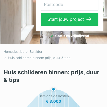
Elektricien
Gevelwerken
Start jouw project
Glas
Hekwerken
Gratis en vrijblijvend
Hovenier
Homedeal.be
Schilder
Isolatie
Huis schilderen binnen: prijs, duur & tips
Loodgieter
Huis schilderen binnen: prijs, duur
Metselaar
& tips
Ramen
Rolluiken
Gemiddelde kosten
€ 3.000
Schilder