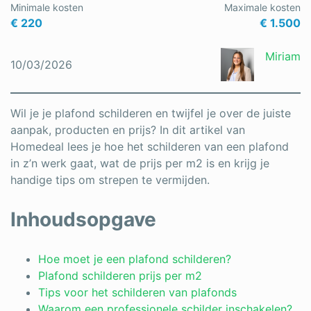
Minimale kosten
Maximale kosten
Schrijnwerker
€ 220
€ 1.500
Stukadoor
Miriam
10/03/2026
Tegelzetter
Vloeren
Wil je je plafond schilderen en twijfel je over de juiste
aanpak, producten en prijs? In dit artikel van
Vochtbestrijding
Homedeal lees je hoe het schilderen van een plafond
in z’n werk gaat, wat de prijs per m2 is en krijg je
Warmtepomp
handige tips om strepen te vermijden.
Zonnepanelen
Inhoudsopgave
Zonwering
Hoe moet je een plafond schilderen?
Plafond schilderen prijs per m2
Bent u een vakspecialist?
Tips voor het schilderen van plafonds
Waarom een professionele schilder inschakelen?