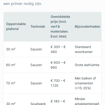
een primer nodig zijn.
Gemiddelde
prijs (incl.
Oppervlakte
Techniek
verf &
Bijzonderheden
plafond
materialen.
Excl. btw)
€ 300 – €
Standaard
30 m²
Sauzen
480
woonkamer
€ 600 – €
60 m²
Sauzen
Grote leefruimte
960
Met balken of
€ 700 – €
70 m²
Sauzen
ornamenten
1.120
(+15-25%)
Minder
€ 180 – €
30 m²
Spuitwerk
arbeidsintensief,