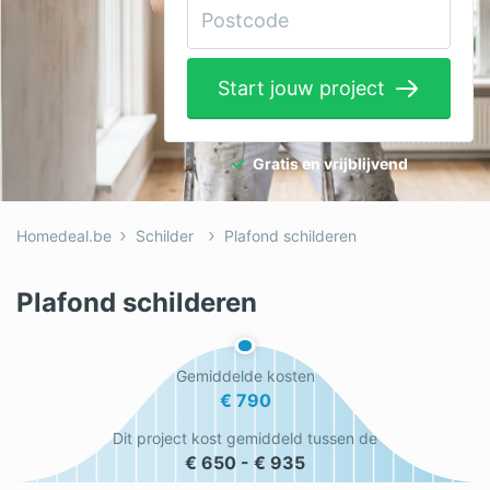
Elektricien
Gevelwerken
Start jouw project
Glas
Hekwerken
Gratis en vrijblijvend
Hovenier
Homedeal.be
Schilder
Plafond schilderen
Isolatie
Loodgieter
Plafond schilderen
Metselaar
Gemiddelde kosten
Ramen
€ 790
Rolluiken
Dit project kost gemiddeld tussen de
€ 650 - € 935
Schilder