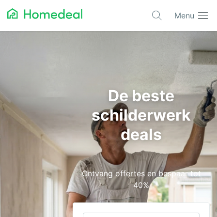
Menu
Populaire projecten
Aannemer
Airco
De beste
Alarmsystemen
schilderwerk
Architect
deals
Asbest
Bestrating
Ontvang offertes en bespaar tot
Cv-ketels
40%
Dakwerken