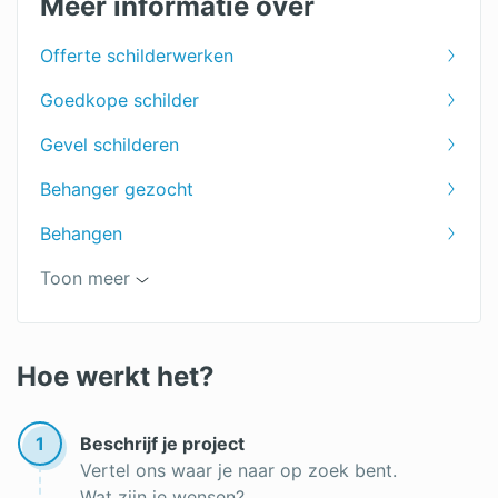
Meer informatie over
Woonkamer schilderen
Offerte schilderwerken
Deuren schilderen
Goedkope schilder
Ramen schilderen
Gevel schilderen
Dakkapel schilderen
Behanger gezocht
Trap schilderen
Behangen
Winterschilder
Badkamer schilderen
Toon meer
Buitenmuur schilderen
Schildersbedrijf
Hoe werkt het?
Schilder gezocht
1
Beschrijf je project
Vertel ons waar je naar op zoek bent.
Wat zijn je wensen?