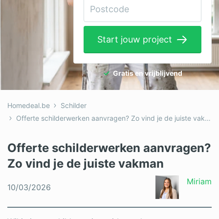
Elektricien
Gevelwerken
Start jouw project
Glas
Hekwerken
Gratis en vrijblijvend
Hovenier
Homedeal.be
Schilder
Isolatie
Offerte schilderwerken aanvragen? Zo vind je de juiste vakman
Loodgieter
Offerte schilderwerken aanvragen?
Metselaar
Zo vind je de juiste vakman
Ramen
Miriam
10/03/2026
Rolluiken
Schilder