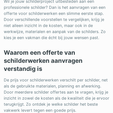
Wil je jouw schilderproject uitbesteden aan een
Schrijnwerker
professionele schilder? Dan is het aanvragen van een
offerte voor schilderwerken een slimme eerste stap.
Stukadoor
Door verschillende voorstellen te vergelijken, krijg je
niet alleen inzicht in de kosten, maar ook in de
Tegelzetter
werkwijze, materialen en aanpak van de schilders. Zo
kies je een vakman die écht bij jouw wensen past.
Vloeren
Vochtbestrijding
Waarom een offerte van
Warmtepomp
schilderwerken aanvragen
verstandig is
Zonnepanelen
De prijs voor schilderwerken verschilt per schilder, net
Zonwering
als de gebruikte materialen, planning en afwerking.
Door meerdere schilder offertes aan te vragen, krijg je
inzicht in zowel de kosten als de kwaliteit die je ervoor
Bent u een vakspecialist?
terugkrijgt. Zo ontdek je welke schilder het beste
vakwerk levert tegen een goede prijs.