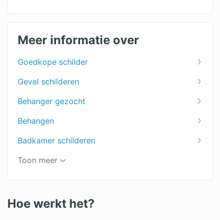
Keuken schilderen
Muren schilderen
Meer informatie over
Woonkamer schilderen
Goedkope schilder
Plafond schilderen
Gevel schilderen
Deuren schilderen
Behanger gezocht
Ramen schilderen
Behangen
Dakkapel schilderen
Badkamer schilderen
Trap schilderen
Buitenmuur schilderen
Toon meer
Winterschilder
Schildersbedrijf
Schilder gezocht
Hoe werkt het?