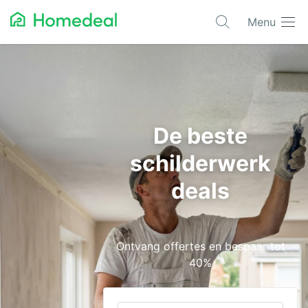
Menu
Populaire projecten
Aannemer
Airco
De beste
Alarmsystemen
schilderwerk
Architect
deals
Asbest
Bestrating
Ontvang offertes en bespaar tot
Cv-ketels
40%
Dakwerken