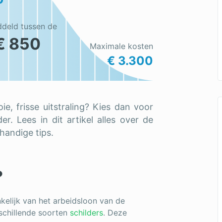
ddeld tussen de
€ 850
Maximale kosten
€ 3.300
e, frisse uitstraling? Kies dan voor
r. Lees in dit artikel alles over de
handige tips.
?
nkelijk van het arbeidsloon van de
rschillende soorten
schilders
. Deze