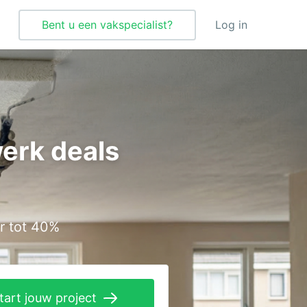
Bent u een vakspecialist?
Log in
Tegelzetter
Vloeren
erk deals
Vochtbestrijding
Warmtepomp
Zonnepanelen
r tot 40%
Zonwering
tart jouw project