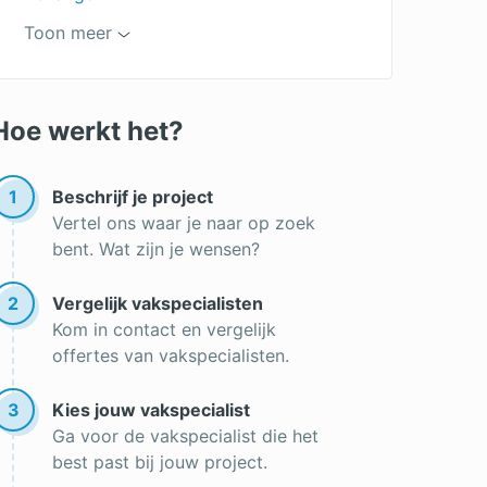
Badkamer schilderen
Toon meer
Buitenmuur schilderen
Schildersbedrijf
Hoe werkt het?
Schilder gezocht
1
Beschrijf je project
Vertel ons waar je naar op zoek
bent. Wat zijn je wensen?
2
Vergelijk vakspecialisten
Kom in contact en vergelijk
offertes van vakspecialisten.
3
Kies jouw vakspecialist
Ga voor de vakspecialist die het
best past bij jouw project.