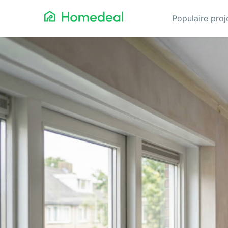
Populaire pro
Aannemer
Da
Airco
Ele
Alarmsystemen
Gev
Architect
Gla
Asbest
He
Bestrating
Hov
Cv-ketels
Iso