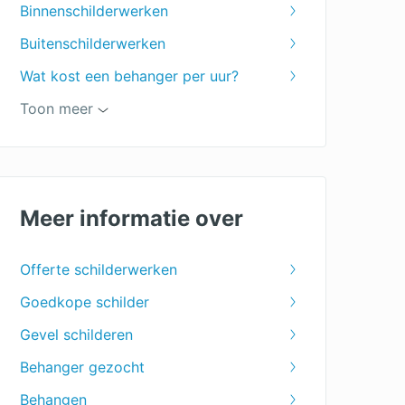
Binnenschilderwerken
Buitenschilderwerken
Wat kost een behanger per uur?
Toon meer
Keuken schilderen
Muren schilderen
Woonkamer schilderen
Meer informatie over
Plafond schilderen
Deuren schilderen
Offerte schilderwerken
Ramen schilderen
Goedkope schilder
Dakkapel schilderen
Gevel schilderen
Trap schilderen
Behanger gezocht
Winterschilder
Behangen