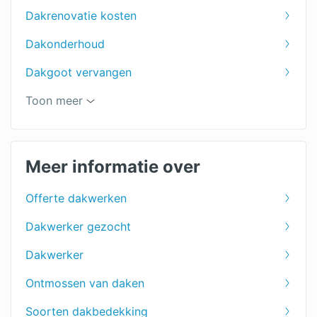
Dakrenovatie kosten
Dakonderhoud
Dakgoot vervangen
Prijs dakpannen per m2
Toon meer
Groendak
Dakreparatie
Meer informatie over
Dakbedekking tuinhuis
Offerte dakwerken
PVC dakbedekking
Dakwerker gezocht
Rietdekker
Dakwerker
EPDM dakbedekking
Ontmossen van daken
Bitumen dakbedekking
Soorten dakbedekking