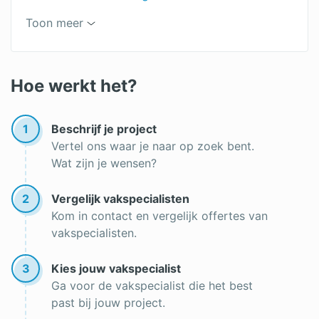
Dakpannen
Keramische dakpannen
Toon meer
Rieten daken
Betonnen dakpannen
Leien dak
Hoe werkt het?
Premie dakrenovatie
1
Beschrijf je project
Roofing
Vertel ons waar je naar op zoek bent.
Wat zijn je wensen?
Dakgoot reinigen
Lichtkoepel op een plat dak
2
Vergelijk vakspecialisten
Kom in contact en vergelijk offertes van
Goedkope dakbedekking
vakspecialisten.
Dak vernieuwen
3
Kies jouw vakspecialist
Onderhoud rieten dak
Ga voor de vakspecialist die het best
past bij jouw project.
Nieuw dak plaatsen