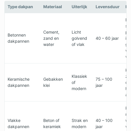
Type dakpan
Materiaal
Uiterlijk
Levensduur
Ke
Be
sne
Cement,
Licht
pl
Betonnen
zand en
golvend
40 – 60 jaar
iet
dakpannen
water
of vlak
ge
vo
ve
Kl
Klassiek
ze
Keramische
Gebakken
75 – 100
of
du
dakpannen
klei
jaar
modern
ho
aa
Pop
mo
Vlakke
Beton of
Strak en
40 – 100
wo
dakpannen
keramiek
modern
jaar
vr