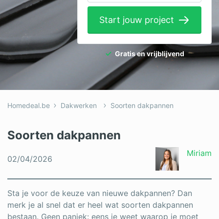
Elektricien
Start jouw project
Gevelwerken
Glas
Gratis en vrijblijvend
Hekwerken
Hovenier
Homedeal.be
Dakwerken
Soorten dakpannen
Isolatie
Loodgieter
Soorten dakpannen
Metselaar
Miriam
02/04/2026
Ramen
Rolluiken
Sta je voor de keuze van nieuwe dakpannen? Dan
merk je al snel dat er heel wat soorten dakpannen
Schilder
bestaan. Geen paniek: eens je weet waarop je moet