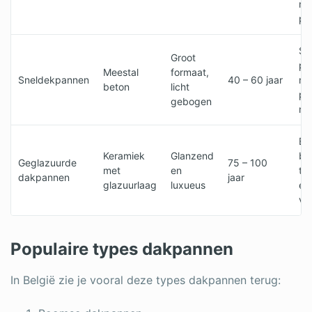
na
pl
Sn
Groot
pl
Meestal
formaat,
Sneldekpannen
40 – 60 jaar
mi
beton
licht
pa
gebogen
m²
Ex
Keramiek
Glanzend
be
Geglazuurde
75 – 100
met
en
te
dakpannen
jaar
glazuurlaag
luxueus
en
ve
Populaire types dakpannen
In België zie je vooral deze types dakpannen terug: