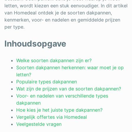
letten, wordt kiezen een stuk eenvoudiger. In dit artikel
Schrijnwerker
van Homedeal ontdek je de soorten dakpannen,
kenmerken, voor- en nadelen en gemiddelde prijzen
Stukadoor
per type.
Tegelzetter
Inhoudsopgave
Vloeren
Vochtbestrijding
Welke soorten dakpannen zijn er?
Soorten dakpannen herkennen: waar moet je op
Warmtepomp
letten?
Populaire types dakpannen
Zonnepanelen
Wat zijn de prijzen van de soorten dakpannen?
Zonwering
Voor- en nadelen van verschillende types
dakpannen
Hoe kies je het juiste type dakpannen?
Vergelijk offertes via Homedeal
Bent u een vakspecialist?
Veelgestelde vragen