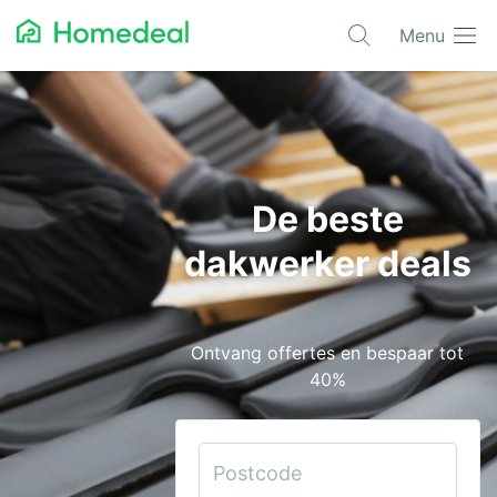
Menu
Populaire projecten
Aannemer
Airco
De beste
Alarmsystemen
dakwerker deals
Architect
Asbest
Ontvang offertes en bespaar tot
Bestrating
40%
Cv-ketels
Dakwerken