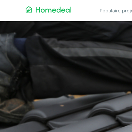
Populaire pro
Aannemer
Da
Airco
Ele
Alarmsystemen
Gev
Architect
Gla
Asbest
He
Bestrating
Hov
Cv-ketels
Iso