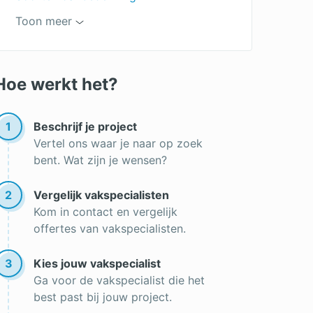
Soorten dakpannen
Toon meer
Keramische dakpannen
Betonnen dakpannen
Hoe werkt het?
Leien dak
Premie dakrenovatie
1
Beschrijf je project
Vertel ons waar je naar op zoek
Roofing
bent. Wat zijn je wensen?
Dakgoot reinigen
2
Vergelijk vakspecialisten
Lichtkoepel op een plat dak
Kom in contact en vergelijk
Goedkope dakbedekking
offertes van vakspecialisten.
Dak vernieuwen
3
Kies jouw vakspecialist
Onderhoud rieten dak
Ga voor de vakspecialist die het
best past bij jouw project.
Nieuw dak plaatsen