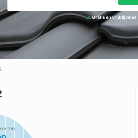
Gratis en vrijblijvend
2
2
kosten
00