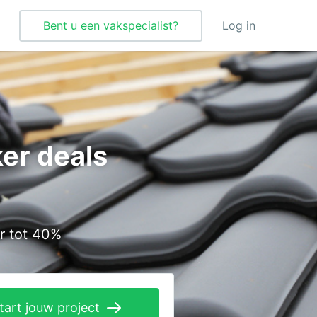
Bent u een vakspecialist?
Log in
Tegelzetter
Vloeren
er deals
Vochtbestrijding
Warmtepomp
Zonnepanelen
r tot 40%
Zonwering
tart jouw project