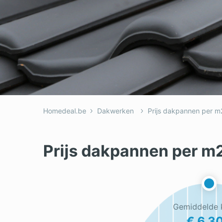
Homedeal.be
Dakwerken
Prijs dakpannen per m
Prijs dakpannen per m
Gemiddelde 
€ 6.3