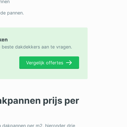
annen
oude pannen.
jken
e beste dakdekkers aan te vragen.
Vergelijk offertes
akpannen prijs per
n dakpannen per m2, hieronder drie