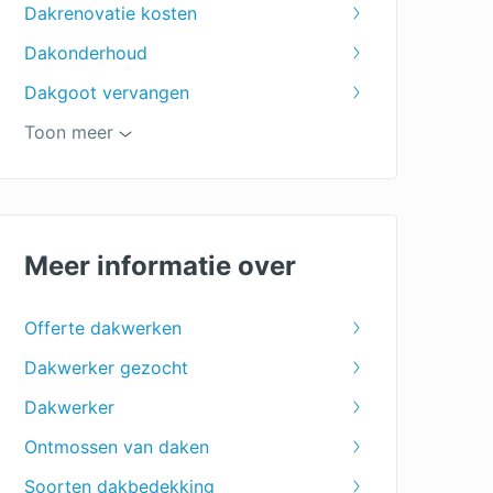
Dakrenovatie kosten
Dakonderhoud
Dakgoot vervangen
Groendak
Toon meer
Dakreparatie
Dakbedekking tuinhuis
PVC dakbedekking
Meer informatie over
Rietdekker
Offerte dakwerken
EPDM dakbedekking
Dakwerker gezocht
Bitumen dakbedekking
Dakwerker
Dakpannen
Ontmossen van daken
Rieten daken
Soorten dakbedekking