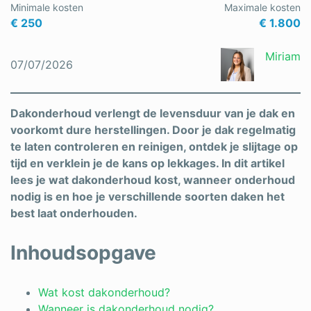
Minimale kosten
Maximale kosten
Schrijnwerker
€ 250
€ 1.800
Stukadoor
Miriam
07/07/2026
Tegelzetter
Vloeren
Dakonderhoud verlengt de levensduur van je dak en
voorkomt dure herstellingen. Door je dak regelmatig
Vochtbestrijding
te laten controleren en reinigen, ontdek je slijtage op
tijd en verklein je de kans op lekkages. In dit artikel
Warmtepomp
lees je wat dakonderhoud kost, wanneer onderhoud
Zonnepanelen
nodig is en hoe je verschillende soorten daken het
best laat onderhouden.
Zonwering
Inhoudsopgave
Bent u een vakspecialist?
Wat kost dakonderhoud?
Wanneer is dakonderhoud nodig?