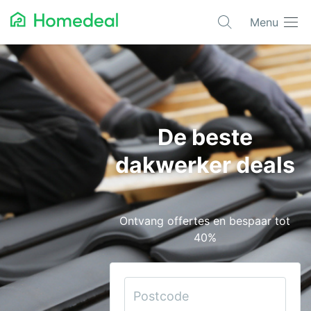
Menu
Populaire projecten
Aannemer
Airco
De beste
Alarmsystemen
dakwerker deals
Architect
Asbest
Ontvang offertes en bespaar tot
Bestrating
40%
Cv-ketels
Dakwerken