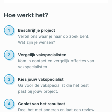
Keramische dakpannen
Betonnen dakpannen
Hoe werkt het?
Leien dak
1
Beschrijf je project
Premie dakrenovatie
Vertel ons waar je naar op zoek bent.
Wat zijn je wensen?
Roofing
Dakgoot reinigen
2
Vergelijk vakspecialisten
Kom in contact en vergelijk offertes van
Lichtkoepel op een plat dak
vakspecialisten.
Goedkope dakbedekking
3
Kies jouw vakspecialist
Dak vernieuwen
Ga voor de vakspecialist die het best
past bij jouw project.
Onderhoud rieten dak
Nieuw dak plaatsen
4
Geniet van het resultaat
Deel het met anderen en laat een review