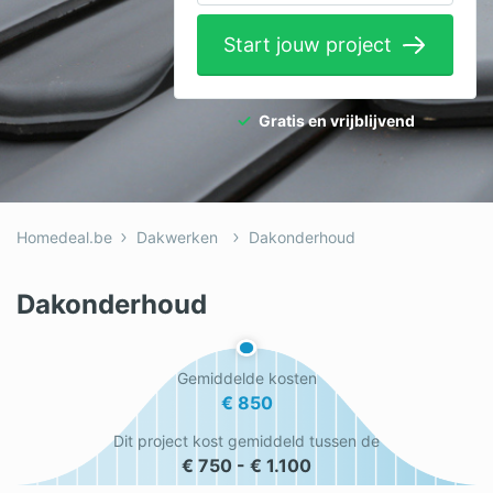
Elektricien
Start jouw project
Gevelwerken
Glas
Gratis en vrijblijvend
Hekwerken
Hovenier
Homedeal.be
Dakwerken
Dakonderhoud
Isolatie
Loodgieter
Dakonderhoud
Metselaar
Gemiddelde kosten
Ramen
€ 850
Rolluiken
Dit project kost gemiddeld tussen de
€ 750 - € 1.100
Schilder