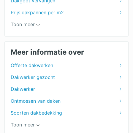
Dakgoot vervangen
Prijs dakpannen per m2
Groendak
Toon meer
Dakreparatie
Dakbedekking tuinhuis
Meer informatie over
PVC dakbedekking
Offerte dakwerken
Rietdekker
Dakwerker gezocht
EPDM dakbedekking
Dakwerker
Bitumen dakbedekking
Ontmossen van daken
Dakpannen
Soorten dakbedekking
Rieten daken
Soorten dakpannen
Toon meer