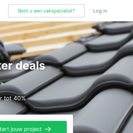
Bent u een vakspecialist?
Log in
Tegelzetter
Vloeren
er deals
Vochtbestrijding
Warmtepomp
Zonnepanelen
r tot 40%
Zonwering
tart jouw project