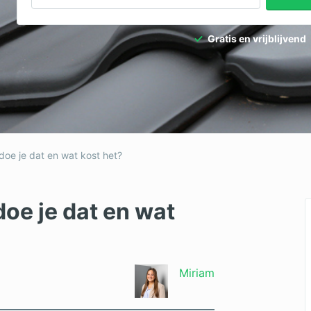
Gratis en vrijblijvend
doe je dat en wat kost het?
doe je dat en wat
Miriam