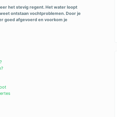
er het stevig regent. Het water loopt
et weet ontstaan vochtproblemen. Door je
ater goed afgevoerd en voorkom je
?
n?
goot
fertes