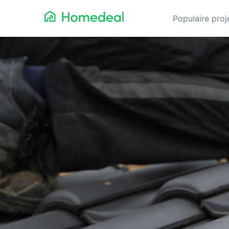
Populaire pro
Aannemer
Da
Airco
Ele
Alarmsystemen
Gev
Architect
Gla
Asbest
He
Bestrating
Hov
Cv-ketels
Iso