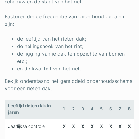
schaduw en de staat van het riet.
Factoren die de frequentie van onderhoud bepalen
zijn:
de leeftijd van het rieten dak;
de hellingshoek van het riet;
de ligging van je dak ten opzichte van bomen
etc.;
en de kwaliteit van het riet.
Bekijk onderstaand het gemiddeld onderhoudsschema
voor een rieten dak.
Leeftijd rieten dak in
1
2
3
4
5
6
7
8
jaren
Jaarlijkse controle
X
X
X
X
X
X
X
X