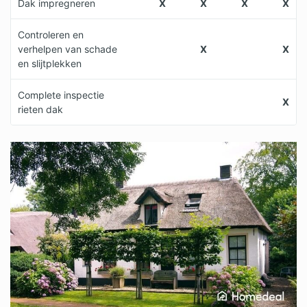
Dak impregneren
X
X
X
X
Controleren en
verhelpen van schade
X
X
en slijtplekken
Complete inspectie
X
rieten dak