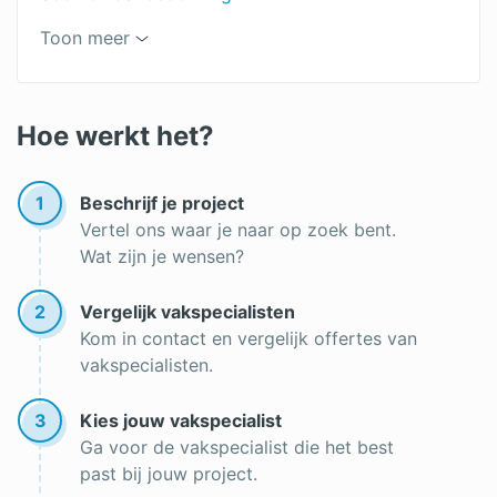
Dakpannen
Soorten dakpannen
Toon meer
Rieten daken
Keramische dakpannen
Betonnen dakpannen
Hoe werkt het?
Leien dak
1
Beschrijf je project
Premie dakrenovatie
Vertel ons waar je naar op zoek bent.
Wat zijn je wensen?
Roofing
Dakgoot reinigen
2
Vergelijk vakspecialisten
Kom in contact en vergelijk offertes van
Lichtkoepel op een plat dak
vakspecialisten.
Goedkope dakbedekking
3
Kies jouw vakspecialist
Dak vernieuwen
Ga voor de vakspecialist die het best
past bij jouw project.
Nieuw dak plaatsen