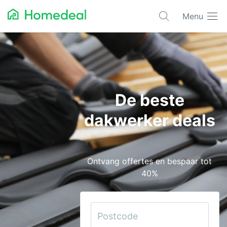
Menu
Populaire projecten
Aannemer
Airco
De beste
Alarmsystemen
dakwerker deals
Architect
Asbest
Ontvang offertes en bespaar tot
Bestrating
40%
Cv-ketels
Dakwerken