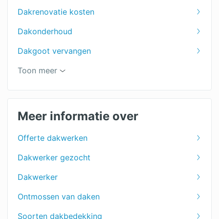
Dakrenovatie kosten
Dakonderhoud
Dakgoot vervangen
Prijs dakpannen per m2
Toon meer
Groendak
Dakreparatie
Meer informatie over
Dakbedekking tuinhuis
Offerte dakwerken
PVC dakbedekking
Dakwerker gezocht
Rietdekker
Dakwerker
EPDM dakbedekking
Ontmossen van daken
Bitumen dakbedekking
Soorten dakbedekking