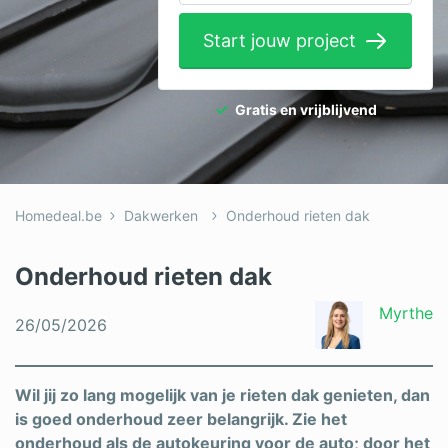
Elektricien
Start jouw project
Gevelwerken
Glas
Gratis en vrijblijvend
Hekwerken
Hovenier
Homedeal.be
Dakwerken
Onderhoud rieten dak
Isolatie
Loodgieter
Onderhoud rieten dak
Metselaar
Myrthe
26/05/2026
Ramen
Rolluiken
Wil jij zo lang mogelijk van je rieten dak genieten, dan
is goed onderhoud zeer belangrijk. Zie het
Schilder
onderhoud als de autokeuring voor de auto; door het