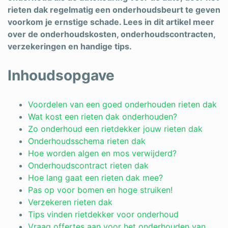
rieten dak regelmatig een onderhoudsbeurt te geven
Schrijnwerker
voorkom je ernstige schade. Lees in dit artikel meer
over de onderhoudskosten, onderhoudscontracten,
Stukadoor
verzekeringen en handige tips.
Tegelzetter
Inhoudsopgave
Vloeren
Vochtbestrijding
Voordelen van een goed onderhouden rieten dak
Wat kost een rieten dak onderhouden?
Warmtepomp
Zo onderhoud een rietdekker jouw rieten dak
Onderhoudsschema rieten dak
Zonnepanelen
Hoe worden algen en mos verwijderd?
Zonwering
Onderhoudscontract rieten dak
Hoe lang gaat een rieten dak mee?
Pas op voor bomen en hoge struiken!
Verzekeren rieten dak
Bent u een vakspecialist?
Tips vinden rietdekker voor onderhoud
Vraag offertes aan voor het onderhouden van