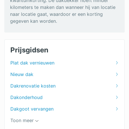
kwantumkorting. De dakdekker hoeft minder
kilometers te maken dan wanneer hij van locatie
naar locatie gaat, waardoor er een korting
gegeven kan worden.
Prijsgidsen
Plat dak vernieuwen
Nieuw dak
Dakrenovatie kosten
Dakonderhoud
Dakgoot vervangen
Prijs dakpannen per m2
Toon meer