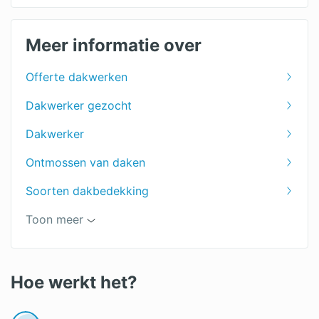
Dakreparatie
Dakbedekking tuinhuis
Meer informatie over
PVC dakbedekking
Offerte dakwerken
Rietdekker
Dakwerker gezocht
EPDM dakbedekking
Dakwerker
Bitumen dakbedekking
Ontmossen van daken
Dakpannen
Soorten dakbedekking
Rieten daken
Soorten dakpannen
Toon meer
Keramische dakpannen
Betonnen dakpannen
Hoe werkt het?
Leien dak