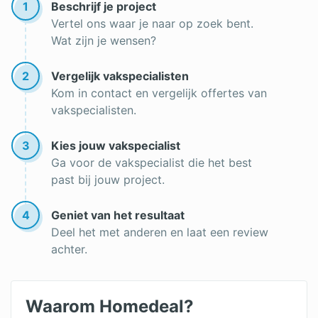
1
Beschrijf je project
Premie dakrenovatie
Vertel ons waar je naar op zoek bent.
Wat zijn je wensen?
Roofing
Dakgoot reinigen
2
Vergelijk vakspecialisten
Kom in contact en vergelijk offertes van
Lichtkoepel op een plat dak
vakspecialisten.
Goedkope dakbedekking
3
Kies jouw vakspecialist
Dak vernieuwen
Ga voor de vakspecialist die het best
past bij jouw project.
Onderhoud rieten dak
Nieuw dak plaatsen
4
Geniet van het resultaat
Deel het met anderen en laat een review
Dakbedekking vervangen
achter.
Dakpannen leggen
Waarom Homedeal?