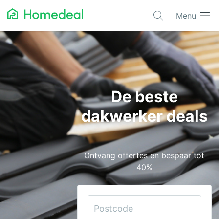
Menu
Populaire projecten
Aannemer
Airco
De beste
Alarmsystemen
dakwerker deals
Architect
Asbest
Ontvang offertes en bespaar tot
Bestrating
40%
Cv-ketels
Dakwerken