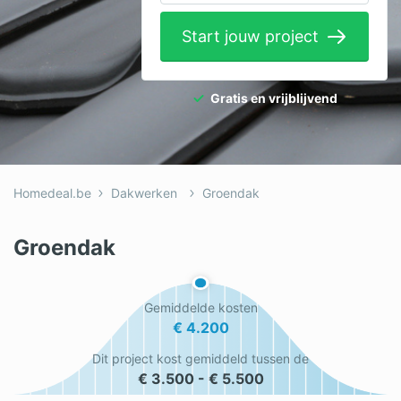
Elektricien
Start jouw project
Gevelwerken
Glas
Gratis en vrijblijvend
Hekwerken
Hovenier
Homedeal.be
Dakwerken
Groendak
Isolatie
Loodgieter
Groendak
Metselaar
Gemiddelde kosten
Ramen
€ 4.200
Rolluiken
Dit project kost gemiddeld tussen de
€ 3.500 - € 5.500
Schilder