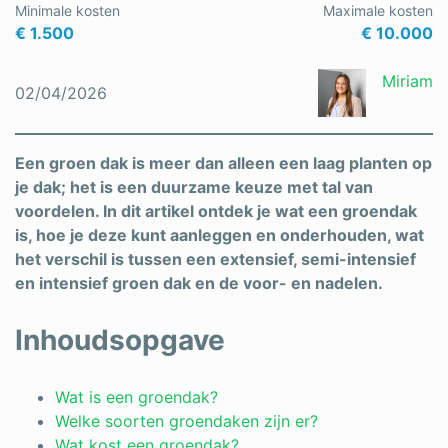
Minimale kosten
Maximale kosten
Schrijnwerker
€ 1.500
€ 10.000
Stukadoor
Miriam
02/04/2026
Tegelzetter
Vloeren
Een groen dak is meer dan alleen een laag planten op
je dak; het is een duurzame keuze met tal van
Vochtbestrijding
voordelen. In dit artikel ontdek je wat een groendak
is, hoe je deze kunt aanleggen en onderhouden, wat
Warmtepomp
het verschil is tussen een extensief, semi-intensief
Zonnepanelen
en intensief groen dak en de voor- en nadelen.
Zonwering
Inhoudsopgave
Wat is een groendak?
Bent u een vakspecialist?
Welke soorten groendaken zijn er?
Wat kost een groendak?