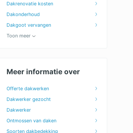
Dakrenovatie kosten
Dakonderhoud
Dakgoot vervangen
Prijs dakpannen per m2
Toon meer
Groendak
Dakreparatie
Dakbedekking tuinhuis
Meer informatie over
PVC dakbedekking
Offerte dakwerken
Rietdekker
Dakwerker gezocht
EPDM dakbedekking
Dakwerker
Bitumen dakbedekking
Ontmossen van daken
Dakpannen
Soorten dakbedekking