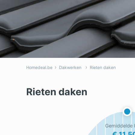
Homedeal.be
Dakwerken
Rieten daken
Rieten daken
Gemiddelde 
€ 11.5