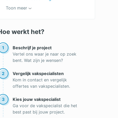
Soorten dakpannen
Toon meer
Keramische dakpannen
Betonnen dakpannen
Hoe werkt het?
Leien dak
Premie dakrenovatie
1
Beschrijf je project
Vertel ons waar je naar op zoek
Roofing
bent. Wat zijn je wensen?
Dakgoot reinigen
2
Vergelijk vakspecialisten
Lichtkoepel op een plat dak
Kom in contact en vergelijk
Goedkope dakbedekking
offertes van vakspecialisten.
Dak vernieuwen
3
Kies jouw vakspecialist
Onderhoud rieten dak
Ga voor de vakspecialist die het
best past bij jouw project.
Nieuw dak plaatsen