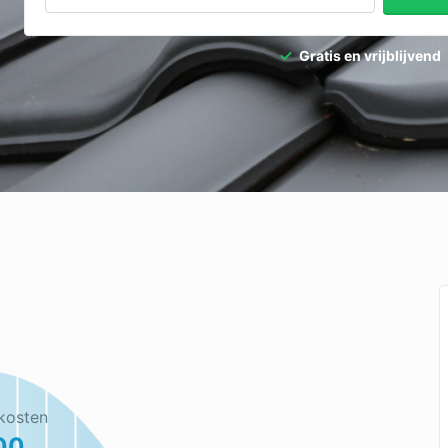
Gratis en vrijblijvend
kosten
00