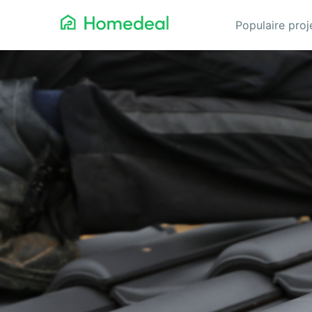
Populaire pro
Aannemer
Da
Airco
Ele
Alarmsystemen
Gev
Architect
Gla
Asbest
He
Bestrating
Hov
Cv-ketels
Iso