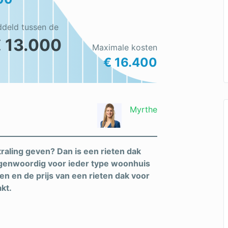
ddeld tussen de
€ 13.000
Maximale kosten
€ 16.400
Myrthe
straling geven? Dan is een rieten dak
egenwoordig voor ieder type woonhuis
n en de prijs van een rieten dak voor
akt.