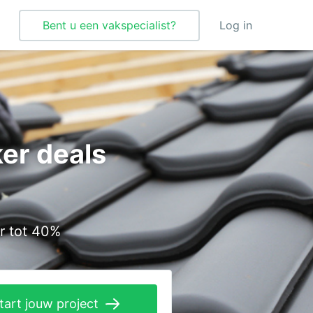
Bent u een vakspecialist?
Log in
Tegelzetter
Vloeren
er deals
Vochtbestrijding
Warmtepomp
Zonnepanelen
r tot 40%
Zonwering
tart jouw project