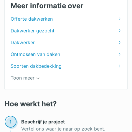
Dakreparatie
Meer informatie over
Dakbedekking tuinhuis
Offerte dakwerken
PVC dakbedekking
Dakwerker gezocht
Rietdekker
Dakwerker
EPDM dakbedekking
Ontmossen van daken
Bitumen dakbedekking
Soorten dakbedekking
Dakpannen
Soorten dakpannen
Toon meer
Rieten daken
Keramische dakpannen
Leien dak
Hoe werkt het?
Premie dakrenovatie
1
Beschrijf je project
Roofing
Vertel ons waar je naar op zoek bent.