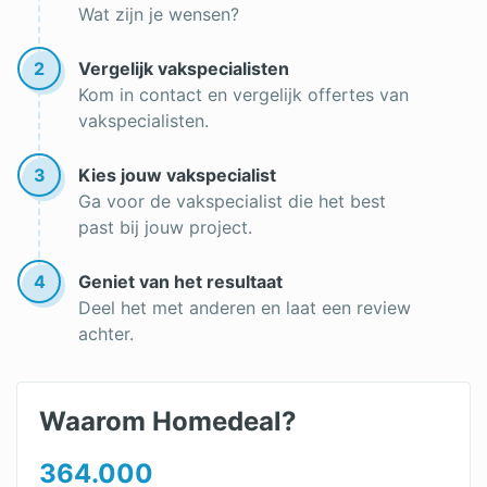
Wat zijn je wensen?
Dakgoot reinigen
Lichtkoepel op een plat dak
2
Vergelijk vakspecialisten
Kom in contact en vergelijk offertes van
Goedkope dakbedekking
vakspecialisten.
Dak vernieuwen
3
Kies jouw vakspecialist
Onderhoud rieten dak
Ga voor de vakspecialist die het best
past bij jouw project.
Nieuw dak plaatsen
Dakbedekking vervangen
4
Geniet van het resultaat
Deel het met anderen en laat een review
Dakpannen leggen
achter.
Waarom Homedeal?
364.000