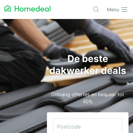
Menu
Populaire projecten
Aannemer
Airco
De beste
Alarmsystemen
dakwerker deals
Architect
Asbest
Ontvang offertes en bespaar tot
Bestrating
40%
Cv-ketels
Dakwerken