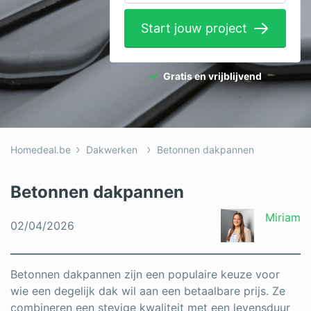
Elektricien
Start jouw project
Gevelwerken
Glas
Gratis en vrijblijvend
Hekwerken
Hovenier
Homedeal.be
Dakwerken
Betonnen dakpannen
Isolatie
Loodgieter
Betonnen dakpannen
Metselaar
Miriam
02/04/2026
Ramen
Rolluiken
Betonnen dakpannen zijn een populaire keuze voor
wie een degelijk dak wil aan een betaalbare prijs. Ze
Schilder
combineren een stevige kwaliteit met een levensduur