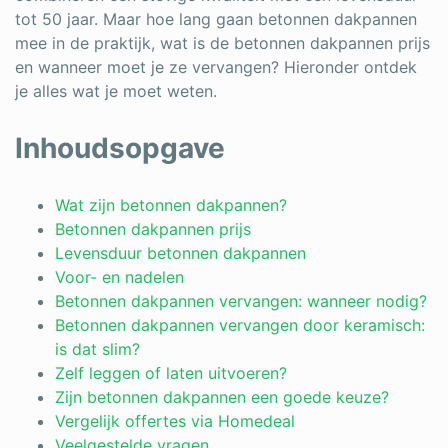
tot 50 jaar. Maar hoe lang gaan betonnen dakpannen
Schrijnwerker
mee in de praktijk, wat is de betonnen dakpannen prijs
en wanneer moet je ze vervangen? Hieronder ontdek
Stukadoor
je alles wat je moet weten.
Tegelzetter
Inhoudsopgave
Vloeren
Vochtbestrijding
Wat zijn betonnen dakpannen?
Betonnen dakpannen prijs
Warmtepomp
Levensduur betonnen dakpannen
Voor- en nadelen
Zonnepanelen
Betonnen dakpannen vervangen: wanneer nodig?
Zonwering
Betonnen dakpannen vervangen door keramisch:
is dat slim?
Zelf leggen of laten uitvoeren?
Zijn betonnen dakpannen een goede keuze?
Bent u een vakspecialist?
Vergelijk offertes via Homedeal
Veelgestelde vragen