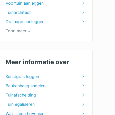
Voortuin aanleggen
Tuinarchitect
Drainage aanleggen
Tuin leeghalen
Toon meer
Prieel
Tuinaanleg
Vijver aanleg
Meer informatie over
Tuinontwerpen
Kunstgras leggen
Tuinonderhoud
Beukenhaag snoeien
Tuinhuis
Tuinafscheiding
Tuin ophogen
Tuin egaliseren
Tuin uitgraven
Wat is een hovenier
Pergola