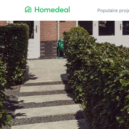
Populaire pro
Aannemer
Da
Airco
Ele
Alarmsystemen
Gev
Architect
Gla
Asbest
He
Bestrating
Hov
Cv-ketels
Iso