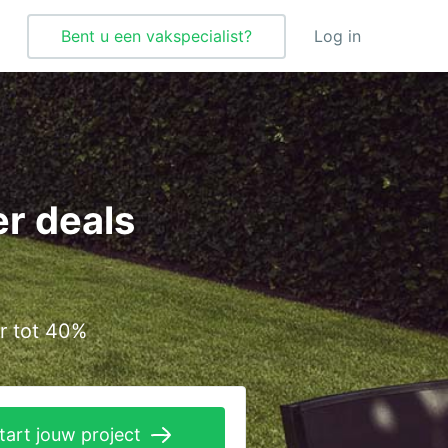
Bent u een vakspecialist?
Log in
Tegelzetter
Vloeren
r deals
Vochtbestrijding
Warmtepomp
Zonnepanelen
r tot 40%
Zonwering
tart jouw project