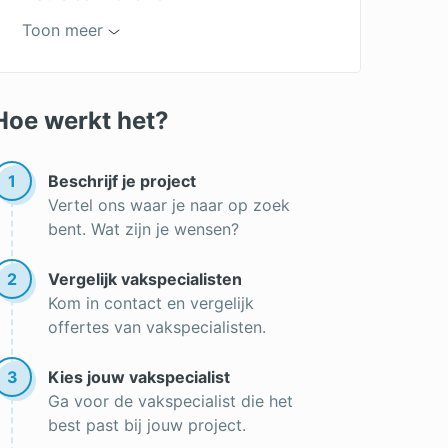
Onderhoudsvrije tuin
Toon meer
Tuinman
Hovenier offertes
Gras aanleggen
Tuinaanleg offertes
Onderhoud gazon
Hoe werkt het?
Boom verwijderen
Boom kappen
Tuin inrichten
1
Beschrijf je project
Vertel ons waar je naar op zoek
bent. Wat zijn je wensen?
2
Vergelijk vakspecialisten
Kom in contact en vergelijk
offertes van vakspecialisten.
3
Kies jouw vakspecialist
Ga voor de vakspecialist die het
best past bij jouw project.