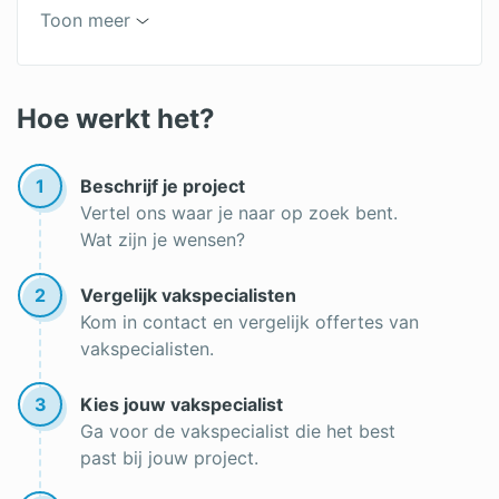
Onderhoudsvrije tuin
Toon meer
Tuin uitgraven
Hovenier offertes
Pergola
Boom verwijderen
Hoe werkt het?
Tuinman
Tuin inrichten
Gras aanleggen
1
Beschrijf je project
Vertel ons waar je naar op zoek bent.
Onderhoud gazon
Wat zijn je wensen?
Boom kappen
2
Vergelijk vakspecialisten
Kom in contact en vergelijk offertes van
vakspecialisten.
3
Kies jouw vakspecialist
Ga voor de vakspecialist die het best
past bij jouw project.