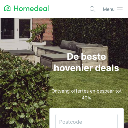
Menu
Populaire projecten
Aannemer
Airco
De beste
Alarmsystemen
hovenier deals
Architect
Asbest
Ontvang offertes en bespaar tot
Bestrating
40%
Cv-ketels
Dakwerken