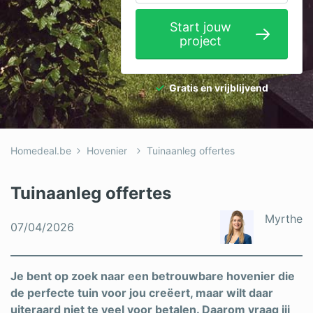
Elektricien
Start jouw
project
Gevelwerken
Glas
Gratis en vrijblijvend
Hekwerken
Hovenier
Homedeal.be
Hovenier
Tuinaanleg offertes
Isolatie
Loodgieter
Tuinaanleg offertes
Metselaar
Myrthe
07/04/2026
Ramen
Rolluiken
Je bent op zoek naar een betrouwbare hovenier die
de perfecte tuin voor jou creëert, maar wilt daar
Schilder
uiteraard niet te veel voor betalen. Daarom vraag jij