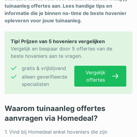
tuinaanleg offertes aan. Lees handige tips en
Schrijnwerker
informatie die je binnen no-time de beste hovenier
opleveren voor jouw tuinaanleg.
Stukadoor
Tegelzetter
Tip! Prijzen van 5 hoveniers vergelijken
Vloeren
Vergelijk en bespaar door 5 offertes van de
beste hoveniers aan te vragen.
Vochtbestrijding
gratis & vrijblijvend
Warmtepomp
Vergelijk
alleen geverifieerde
offertes
specialisten
Zonnepanelen
Zonwering
Waarom tuinaanleg offertes
aanvragen via Homedeal?
Bent u een vakspecialist?
1. Vind bij Homedeal enkel hoveniers die zijn