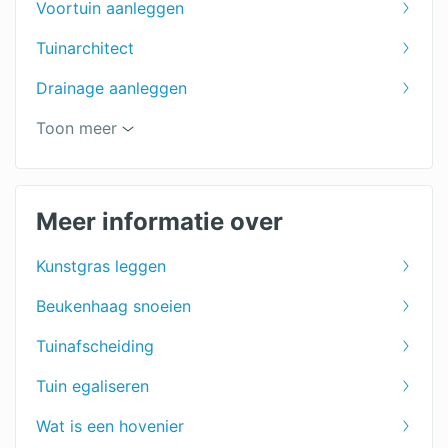
Voortuin aanleggen
Tuinarchitect
Drainage aanleggen
Tuin leeghalen
Toon meer
Prieel
Tuinaanleg
Meer informatie over
Vijver aanleg
Kunstgras leggen
Tuinontwerpen
Beukenhaag snoeien
Tuinonderhoud
Tuinafscheiding
Tuinhuis
Tuin egaliseren
Tuin ophogen
Wat is een hovenier
Tuinscherm