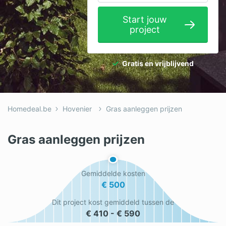
Elektricien
Start jouw
project
Gevelwerken
Glas
Gratis en vrijblijvend
Hekwerken
Hovenier
Homedeal.be
Hovenier
Gras aanleggen prijzen
Isolatie
Loodgieter
Gras aanleggen prijzen
Metselaar
Gemiddelde kosten
Ramen
€ 500
Rolluiken
Dit project kost gemiddeld tussen de
€ 410 - € 590
Schilder