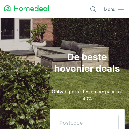
Menu
Populaire projecten
Aannemer
Airco
De beste
Alarmsystemen
hovenier deals
Architect
Asbest
Ontvang offertes en bespaar tot
Bestrating
40%
Cv-ketels
Dakwerken