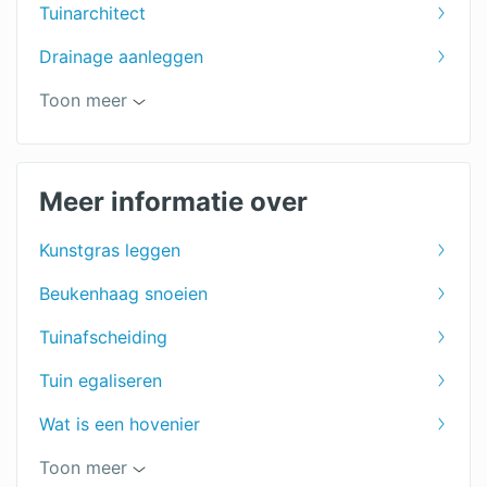
Tuinarchitect
Drainage aanleggen
Tuin leeghalen
Toon meer
Prieel
Tuinaanleg
Meer informatie over
Vijver aanleg
Kunstgras leggen
Tuinontwerpen
Beukenhaag snoeien
Tuinonderhoud
Tuinafscheiding
Tuinhuis
Tuin egaliseren
Tuin ophogen
Wat is een hovenier
Tuinscherm
Onderhoudsvrije tuin
Toon meer