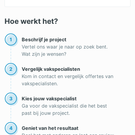
Tuin uitgraven
Hovenier offertes
Pergola
Tuinaanleg offertes
Hoe werkt het?
Tuinman
Boom verwijderen
Onderhoud gazon
1
Beschrijf je project
Tuin inrichten
Vertel ons waar je naar op zoek bent.
Boom kappen
Wat zijn je wensen?
2
Vergelijk vakspecialisten
Kom in contact en vergelijk offertes van
vakspecialisten.
3
Kies jouw vakspecialist
Ga voor de vakspecialist die het best
past bij jouw project.
4
Geniet van het resultaat