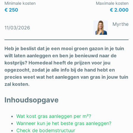
Minimale kosten
Maximale kosten
Schrijnwerker
€ 250
€ 2.000
Stukadoor
Myrthe
11/03/2026
Tegelzetter
Vloeren
Heb je beslist dat je een mooi groen gazon in je tuin
wilt laten aanleggen en ben je benieuwd naar de
Vochtbestrijding
kostprijs? Homedeal heeft de prijzen voor jou
opgezocht, zodat je alle info bij de hand hebt en
Warmtepomp
precies weet wat het aanleggen van gras in jouw tuin
Zonnepanelen
zal kosten.
Zonwering
Inhoudsopgave
Wat kost gras aanleggen per m²?
Bent u een vakspecialist?
Wanneer kun je het beste gras aanleggen?
Check de bodemstructuur