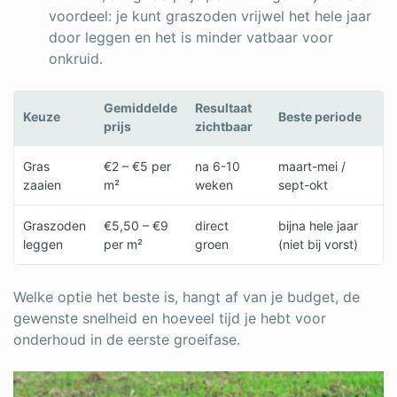
voordeel: je kunt graszoden vrijwel het hele jaar
door leggen en het is minder vatbaar voor
onkruid.
Gemiddelde
Resultaat
Keuze
Beste periode
prijs
zichtbaar
Gras
€2 – €5 per
na 6-10
maart-mei /
zaaien
m²
weken
sept-okt
Graszoden
€5,50 – €9
direct
bijna hele jaar
leggen
per m²
groen
(niet bij vorst)
Welke optie het beste is, hangt af van je budget, de
gewenste snelheid en hoeveel tijd je hebt voor
onderhoud in de eerste groeifase.