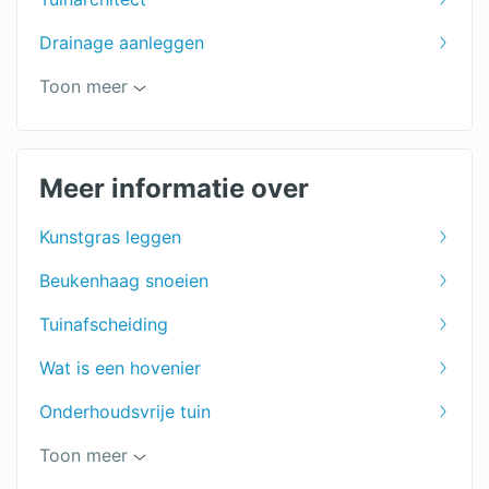
Drainage aanleggen
Tuin leeghalen
Toon meer
Prieel
Tuinaanleg
Meer informatie over
Vijver aanleg
Kunstgras leggen
Tuinontwerpen
Beukenhaag snoeien
Tuinonderhoud
Tuinafscheiding
Tuinhuis
Wat is een hovenier
Tuin ophogen
Onderhoudsvrije tuin
Tuinscherm
Hovenier offertes
Toon meer
Tuin uitgraven