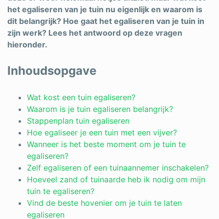
het egaliseren van je tuin nu eigenlijk en waarom is
Schrijnwerker
dit belangrijk? Hoe gaat het egaliseren van je tuin in
zijn werk? Lees het antwoord op deze vragen
Stukadoor
hieronder.
Tegelzetter
Inhoudsopgave
Vloeren
Vochtbestrijding
Wat kost een tuin egaliseren?
Waarom is je tuin egaliseren belangrijk?
Warmtepomp
Stappenplan tuin egaliseren
Hoe egaliseer je een tuin met een vijver?
Zonnepanelen
Wanneer is het beste moment om je tuin te
Zonwering
egaliseren?
Zelf egaliseren of een tuinaannemer inschakelen?
Hoeveel zand of tuinaarde heb ik nodig om mijn
tuin te egaliseren?
Bent u een vakspecialist?
Vind de beste hovenier om je tuin te laten
egaliseren