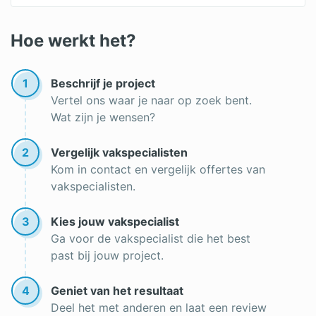
Tuinaanleg offertes
Pergola
Boom verwijderen
Hoe werkt het?
Tuinman
Tuin inrichten
Gras aanleggen
1
Beschrijf je project
Vertel ons waar je naar op zoek bent.
Onderhoud gazon
Wat zijn je wensen?
Boom kappen
2
Vergelijk vakspecialisten
Kom in contact en vergelijk offertes van
vakspecialisten.
3
Kies jouw vakspecialist
Ga voor de vakspecialist die het best
past bij jouw project.
4
Geniet van het resultaat
Deel het met anderen en laat een review