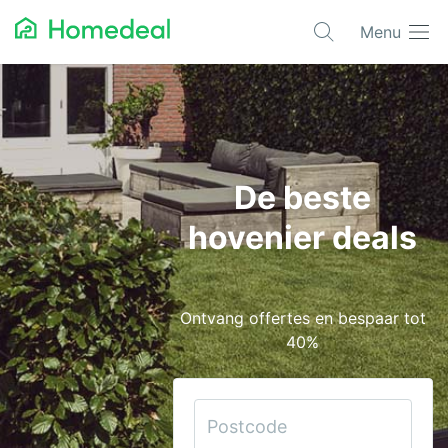
Menu
Populaire projecten
Aannemer
Airco
De beste
Alarmsystemen
hovenier deals
Architect
Asbest
Ontvang offertes en bespaar tot
Bestrating
40%
Cv-ketels
Dakwerken