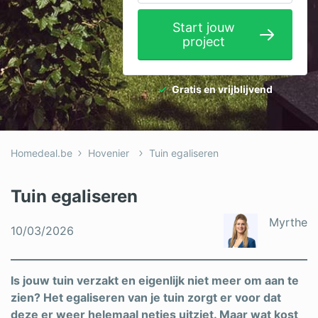
Elektricien
Start jouw
project
Gevelwerken
Glas
Gratis en vrijblijvend
Hekwerken
Hovenier
Homedeal.be
Hovenier
Tuin egaliseren
Isolatie
Loodgieter
Tuin egaliseren
Metselaar
Myrthe
10/03/2026
Ramen
Rolluiken
Is jouw tuin verzakt en eigenlijk niet meer om aan te
zien? Het egaliseren van je tuin zorgt er voor dat
Schilder
deze er weer helemaal netjes uitziet. Maar wat kost