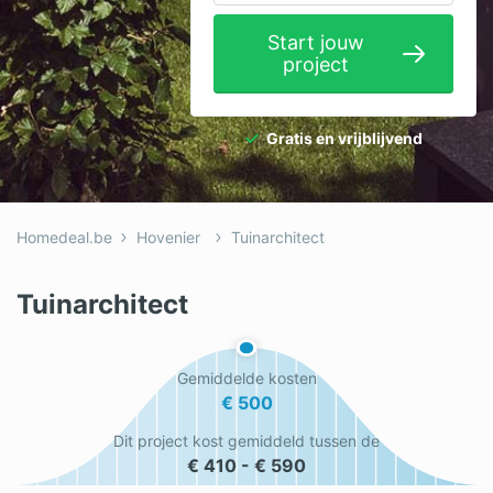
Elektricien
Start jouw
project
Gevelwerken
Glas
Gratis en vrijblijvend
Hekwerken
Hovenier
Homedeal.be
Hovenier
Tuinarchitect
Isolatie
Loodgieter
Tuinarchitect
Metselaar
Gemiddelde kosten
Ramen
€ 500
Rolluiken
Dit project kost gemiddeld tussen de
€ 410 - € 590
Schilder