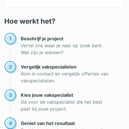
Pergola
Hovenier offertes
Tuinman
Tuinaanleg offertes
Hoe werkt het?
Gras aanleggen
Boom verwijderen
Onderhoud gazon
1
Beschrijf je project
Tuin inrichten
Vertel ons waar je naar op zoek bent.
Boom kappen
Wat zijn je wensen?
2
Vergelijk vakspecialisten
Kom in contact en vergelijk offertes van
vakspecialisten.
3
Kies jouw vakspecialist
Ga voor de vakspecialist die het best
past bij jouw project.
4
Geniet van het resultaat