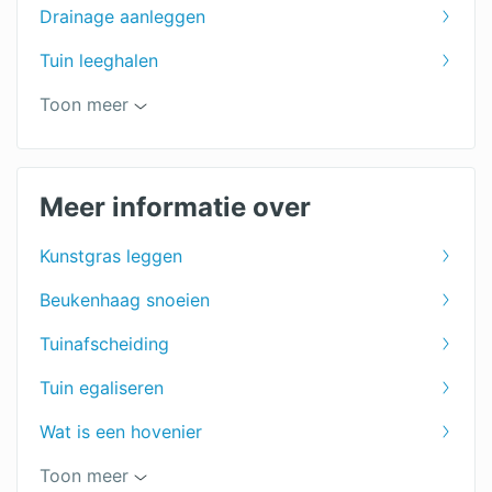
Drainage aanleggen
Tuin leeghalen
Prieel
Toon meer
Tuinaanleg
Vijver aanleg
Meer informatie over
Tuinontwerpen
Kunstgras leggen
Tuinonderhoud
Beukenhaag snoeien
Tuinhuis
Tuinafscheiding
Tuin ophogen
Tuin egaliseren
Tuinscherm
Wat is een hovenier
Tuin uitgraven
Onderhoudsvrije tuin
Toon meer