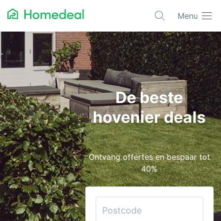
Menu
Populaire projecten
Aannemer
Airco
De beste
Alarmsystemen
hovenier deals
Architect
Asbest
Ontvang offertes en bespaar tot
Bestrating
40%
Cv-ketels
Dakwerken