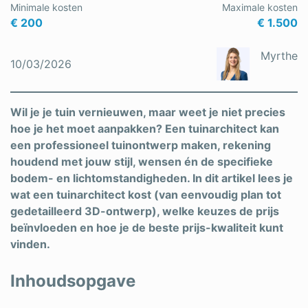
Minimale kosten
Maximale kosten
Schrijnwerker
€ 200
€ 1.500
Stukadoor
Myrthe
10/03/2026
Tegelzetter
Vloeren
Wil je je tuin vernieuwen, maar weet je niet precies
hoe je het moet aanpakken? Een tuinarchitect kan
Vochtbestrijding
een professioneel tuinontwerp maken, rekening
houdend met jouw stijl, wensen én de specifieke
Warmtepomp
bodem- en lichtomstandigheden. In dit artikel lees je
Zonnepanelen
wat een tuinarchitect kost (van eenvoudig plan tot
gedetailleerd 3D-ontwerp), welke keuzes de prijs
Zonwering
beïnvloeden en hoe je de beste prijs-kwaliteit kunt
vinden.
Inhoudsopgave
Bent u een vakspecialist?