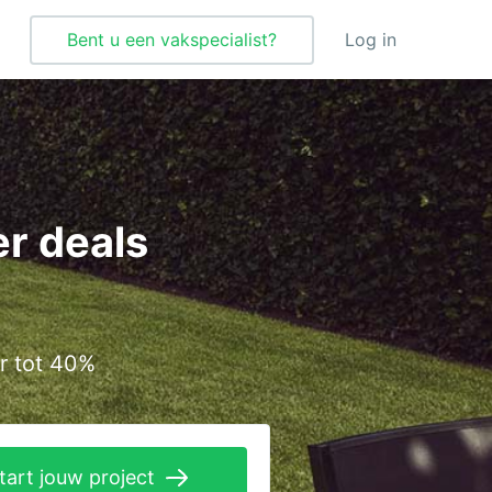
Bent u een vakspecialist?
Log in
Tegelzetter
Vloeren
r deals
Vochtbestrijding
Warmtepomp
Zonnepanelen
r tot 40%
Zonwering
tart jouw project