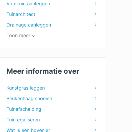
Voortuin aanleggen
Tuinarchitect
Drainage aanleggen
Tuin leeghalen
Toon meer
Prieel
Tuinaanleg
Vijver aanleg
Meer informatie over
Tuinontwerpen
Kunstgras leggen
Tuinonderhoud
Beukenhaag snoeien
Tuinhuis
Tuinafscheiding
Tuin ophogen
Tuin egaliseren
Tuinscherm
Wat is een hovenier
Tuin uitgraven