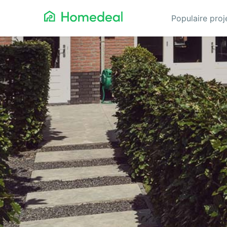
Populaire pro
Aannemer
Da
Airco
Ele
Alarmsystemen
Gev
Architect
Gla
Asbest
He
Bestrating
Hov
Cv-ketels
Iso