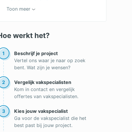
Onderhoudsvrije tuin
Toon meer
Pergola
Hovenier offertes
Tuinman
Tuinaanleg offertes
Gras aanleggen
Hoe werkt het?
Boom verwijderen
Onderhoud gazon
Boom kappen
1
Beschrijf je project
Vertel ons waar je naar op zoek
bent. Wat zijn je wensen?
2
Vergelijk vakspecialisten
Kom in contact en vergelijk
offertes van vakspecialisten.
3
Kies jouw vakspecialist
Ga voor de vakspecialist die het
best past bij jouw project.