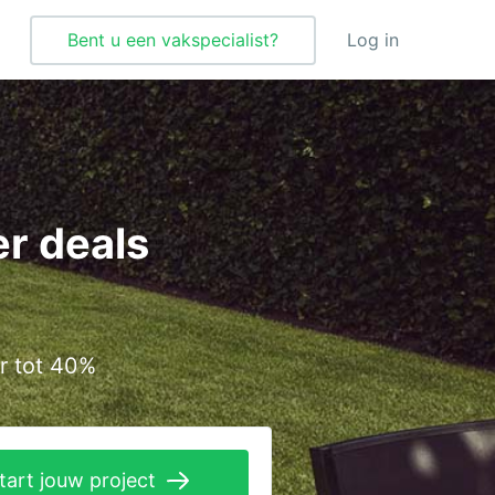
Bent u een vakspecialist?
Log in
Tegelzetter
Vloeren
r deals
Vochtbestrijding
Warmtepomp
Zonnepanelen
r tot 40%
Zonwering
tart jouw project