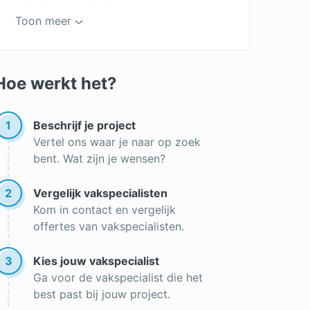
Onderhoudsvrije tuin
Toon meer
Pergola
Hovenier offertes
Tuinman
Tuinaanleg offertes
Gras aanleggen
Hoe werkt het?
Boom verwijderen
Onderhoud gazon
Tuin inrichten
1
Beschrijf je project
Vertel ons waar je naar op zoek
bent. Wat zijn je wensen?
2
Vergelijk vakspecialisten
Kom in contact en vergelijk
offertes van vakspecialisten.
3
Kies jouw vakspecialist
Ga voor de vakspecialist die het
best past bij jouw project.