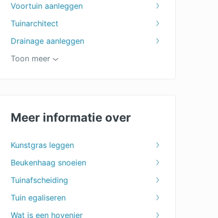
Voortuin aanleggen
Tuinarchitect
Drainage aanleggen
Tuin leeghalen
Toon meer
Prieel
Tuinaanleg
Vijver aanleg
Meer informatie over
Tuinontwerpen
Kunstgras leggen
Tuinonderhoud
Beukenhaag snoeien
Tuinhuis
Tuinafscheiding
Tuin ophogen
Tuin egaliseren
Tuinscherm
Wat is een hovenier
Tuin uitgraven