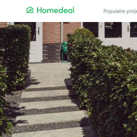
Populaire pro
Aannemer
Da
Airco
Ele
Alarmsystemen
Gev
Architect
Gla
Asbest
He
Bestrating
Hov
Cv-ketels
Iso