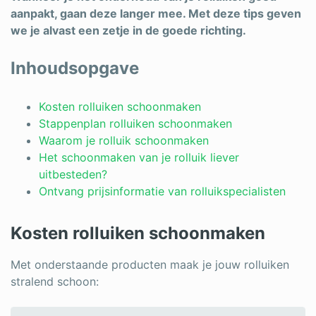
aanpakt, gaan deze langer mee. Met deze tips geven
Schrijnwerker
we je alvast een zetje in de goede richting.
Stukadoor
Inhoudsopgave
Tegelzetter
Kosten rolluiken schoonmaken
Vloeren
Stappenplan rolluiken schoonmaken
Vochtbestrijding
Waarom je rolluik schoonmaken
Het schoonmaken van je rolluik liever
Warmtepomp
uitbesteden?
Ontvang prijsinformatie van rolluikspecialisten
Zonnepanelen
Zonwering
Kosten rolluiken schoonmaken
Met onderstaande producten maak je jouw rolluiken
stralend schoon:
Bent u een vakspecialist?