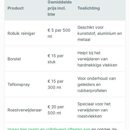
Log in
Gemiddelde
Product
prijs incl.
Toelichting
btw
Geschikt voor
€ 5 per 500
Rolluik reiniger
kunststof, aluminium en
ml
metaal
Helpt bij het
€ 15 per
Borstel
verwijderen van
stuk
hardnekkige vlekken
Voor onderhoud van
€ 15 per
Teflonspray
geleiders en
300 ml
rubberprofielen
Speciaal voor het
€ 20 per
Roestverwijderaar
verwijderen van
500 ml
roestvlekken
Vraag hier gratis en vrijblijvend offertes aan
en ontdek de