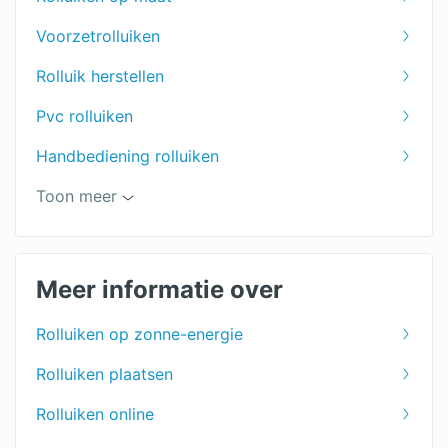
Voorzetrolluiken
Rolluik herstellen
Pvc rolluiken
Handbediening rolluiken
Aluminium rolluiken
Toon meer
Rolpoorten
Elektrische rolluiken
Meer informatie over
Rolluiken
Rolluiken op zonne-energie
Rolluiken plaatsen
Rolluiken online