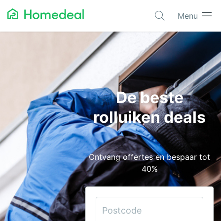
Menu
Populaire projecten
Aannemer
Airco
De beste
Alarmsystemen
rolluiken deals
Architect
Asbest
Ontvang offertes en bespaar tot
Bestrating
40%
Cv-ketels
Dakwerken