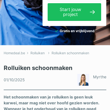
Elektricien
Start jouw
project
Gevelwerken
Glas
Gratis en vrijblijvend
Hekwerken
Hovenier
Homedeal.be
Rolluiken
Rolluiken schoonmaken
Isolatie
Loodgieter
Rolluiken schoonmaken
Metselaar
Myrthe
01/10/2025
Ramen
Rolluiken
Het schoonmaken van je rolluiken is geen leuk
karwei, maar mag niet over hoofd gezien worden.
Schilder
Wanneer je het onderhoud van je rolluiken goed