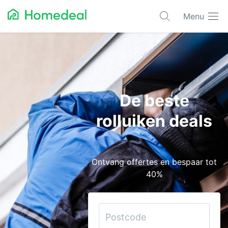
Menu
Populaire projecten
Aannemer
Airco
De beste
Alarmsystemen
rolluiken deals
Architect
Asbest
Ontvang offertes en bespaar tot
Bestrating
40%
Cv-ketels
Dakwerken