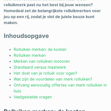
rolluikmerk past nu het best bij jouw wensen?
Schrijnwerker
Homedeal zet de belangrijkste rolluikmerken voor
jou op een rij, zodat je vlot de juiste keuze kunt
Stukadoor
maken.
Tegelzetter
Inhoudsopgave
Vloeren
Vochtbestrijding
Rolluiken merken: de kosten
Rolluiken merken
Warmtepomp
Merken van rolluiken motoren
Standaard versus maatwerk
Zonnepanelen
Het doel van je rolluik voor ogen?
Zonwering
Wat zijn de voordelen van merk rolluiken?
Ontvang eenvoudig offertes van merk rolluiken in
huis
Veelgestelde vragen
Bent u een vakspecialist?