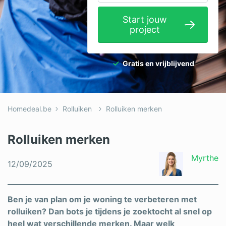
Elektricien
Start jouw
project
Gevelwerken
Glas
Gratis en vrijblijvend
Hekwerken
Hovenier
Homedeal.be
Rolluiken
Rolluiken merken
Isolatie
Loodgieter
Rolluiken merken
Metselaar
Myrthe
12/09/2025
Ramen
Rolluiken
Ben je van plan om je woning te verbeteren met
rolluiken? Dan bots je tijdens je zoektocht al snel op
Schilder
heel wat verschillende merken. Maar welk