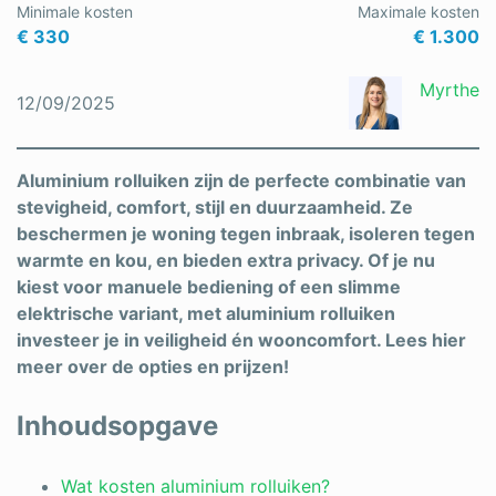
Minimale kosten
Maximale kosten
Schrijnwerker
€ 330
€ 1.300
Stukadoor
Myrthe
12/09/2025
Tegelzetter
Vloeren
Aluminium rolluiken zijn de perfecte combinatie van
stevigheid, comfort, stijl en duurzaamheid. Ze
Vochtbestrijding
beschermen je woning tegen inbraak, isoleren tegen
warmte en kou, en bieden extra privacy. Of je nu
Warmtepomp
kiest voor manuele bediening of een slimme
Zonnepanelen
elektrische variant, met aluminium rolluiken
investeer je in veiligheid én wooncomfort. Lees hier
Zonwering
meer over de opties en prijzen!
Inhoudsopgave
Bent u een vakspecialist?
Wat kosten aluminium rolluiken?