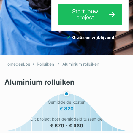
Elektricien
Start jouw
project
Gevelwerken
Glas
Gratis en vrijblijvend
Hekwerken
Hovenier
Homedeal.be
Rolluiken
Aluminium rolluiken
Isolatie
Loodgieter
Aluminium rolluiken
Metselaar
Gemiddelde kosten
Ramen
€ 820
Rolluiken
Dit project kost gemiddeld tussen de
€ 670 - € 960
Schilder