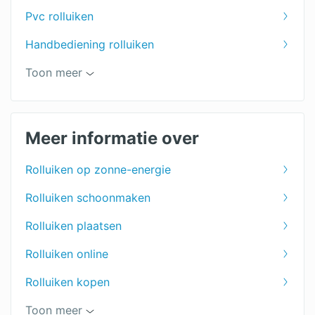
Pvc rolluiken
Handbediening rolluiken
Rolpoorten
Toon meer
Elektrische rolluiken
Rolluiken
Meer informatie over
Rolluiken op zonne-energie
Rolluiken schoonmaken
Rolluiken plaatsen
Rolluiken online
Rolluiken kopen
Rolluiken offertes
Toon meer