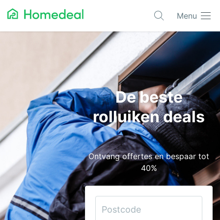
Menu
Populaire projecten
Aannemer
Airco
De beste
Alarmsystemen
rolluiken deals
Architect
Asbest
Ontvang offertes en bespaar tot
Bestrating
40%
Cv-ketels
Dakwerken