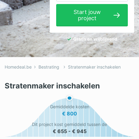
Elektricien
Start jouw
project
Gevelwerken
Glas
Gratis en vrijblijvend
Hekwerken
Hovenier
Homedeal.be
Bestrating
Stratenmaker inschakelen
Isolatie
Loodgieter
Stratenmaker inschakelen
Metselaar
Gemiddelde kosten
Ramen
€ 800
Rolluiken
Dit project kost gemiddeld tussen de
€ 655 - € 945
Schilder