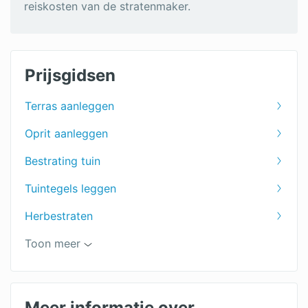
reiskosten van de stratenmaker.
Prijsgidsen
Terras aanleggen
Oprit aanleggen
Bestrating tuin
Tuintegels leggen
Herbestraten
Sierbestrating
Toon meer
Prijs bestrating
Meer informatie over