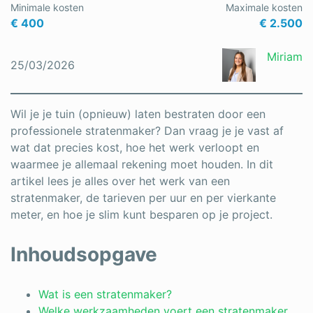
Minimale kosten
Maximale kosten
Schrijnwerker
€ 400
€ 2.500
Stukadoor
Miriam
25/03/2026
Tegelzetter
Vloeren
Wil je je tuin (opnieuw) laten bestraten door een
professionele stratenmaker? Dan vraag je je vast af
Vochtbestrijding
wat dat precies kost, hoe het werk verloopt en
waarmee je allemaal rekening moet houden. In dit
Warmtepomp
artikel lees je alles over het werk van een
Zonnepanelen
stratenmaker, de tarieven per uur en per vierkante
meter, en hoe je slim kunt besparen op je project.
Zonwering
Inhoudsopgave
Bent u een vakspecialist?
Wat is een stratenmaker?
Welke werkzaamheden voert een stratenmaker