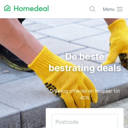
Menu
Populaire projecten
Aannemer
Airco
De beste
Alarmsystemen
bestrating deals
Architect
Asbest
Ontvang offertes en bespaar tot
Bestrating
40%
Cv-ketels
Dakwerken