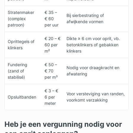
Stratenmaker
€ 35 –
Bij sierbestrating of
(complex
€ 60
afwijkende vormen
patroon)
per uur
€ 20 – €
Dikte ≥ 6 cm voor oprit, vb.
Oprittegels of
60 per
betonklinkers of gebakken
klinkers
m²
klinkers
Fundering
€ 50 –
Nodig voor draagkracht en
(zand of
€ 70
afwatering
stabilisé)
per m³
€ 3 – €
Voor versteviging van randen,
Opsluitbanden
6 per
voorkomt verzakking
meter
Heb je een vergunning nodig voor