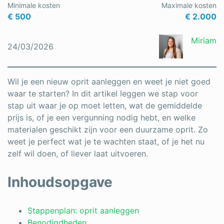
Minimale kosten
Maximale kosten
Schrijnwerker
€ 500
€ 2.000
Stukadoor
Miriam
24/03/2026
Tegelzetter
Vloeren
Wil je een nieuw oprit aanleggen en weet je niet goed
waar te starten? In dit artikel leggen we stap voor
Vochtbestrijding
stap uit waar je op moet letten, wat de gemiddelde
prijs is, of je een vergunning nodig hebt, en welke
Warmtepomp
materialen geschikt zijn voor een duurzame oprit. Zo
Zonnepanelen
weet je perfect wat je te wachten staat, of je het nu
zelf wil doen, of liever laat uitvoeren.
Zonwering
Inhoudsopgave
Bent u een vakspecialist?
Stappenplan: oprit aanleggen
Benodigdheden