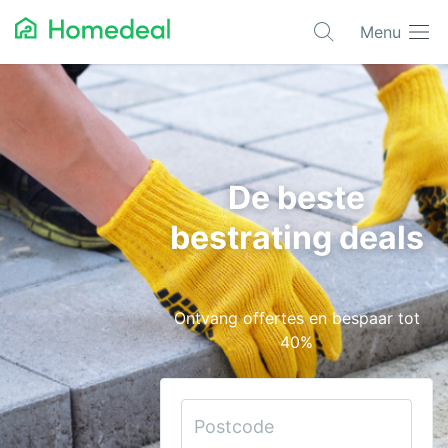
Menu
Populaire projecten
Aannemer
Airco
De beste
Alarmsystemen
bestrating deals
Architect
Asbest
Ontvang offertes en bespaar tot
Bestrating
40%
Cv-ketels
Dakwerken