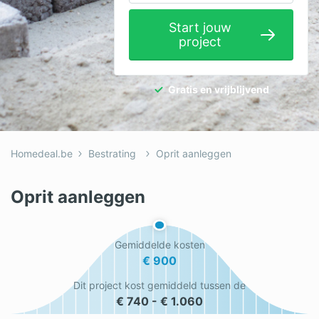
Elektricien
Start jouw
project
Gevelwerken
Glas
Gratis en vrijblijvend
Hekwerken
Hovenier
Homedeal.be
Bestrating
Oprit aanleggen
Isolatie
Loodgieter
Oprit aanleggen
Metselaar
Gemiddelde kosten
Ramen
€ 900
Rolluiken
Dit project kost gemiddeld tussen de
€ 740 - € 1.060
Schilder