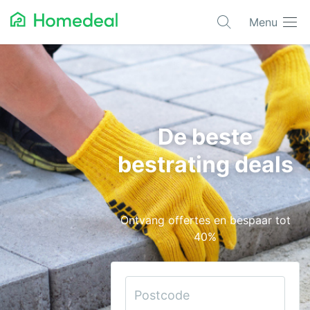
Menu
Populaire projecten
Aannemer
Airco
De beste
Alarmsystemen
bestrating deals
Architect
Asbest
Ontvang offertes en bespaar tot
Bestrating
40%
Cv-ketels
Dakwerken