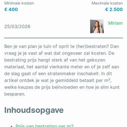
Minimale kosten
Maximale kosten
Schrijnwerker
€ 400
€ 2.500
Stukadoor
Miriam
25/03/2026
Tegelzetter
Vloeren
Ben je van plan je tuin of oprit te (her)bestraten? Dan
vraag je je vast af wat dat ongeveer zal kosten. De
Vochtbestrijding
bestrating prijs hangt sterk af van het gekozen
materiaal, het aantal vierkante meter en of je zelf aan
Warmtepomp
de slag gaat of een stratenmaker inschakelt. In dit
Zonnepanelen
artikel ontdek je wat je gemiddeld betaalt per m²,
welke keuzes de prijs beïnvloeden en hoe je slim kunt
Zonwering
besparen.
Inhoudsopgave
Bent u een vakspecialist?
Prijs van bestrating per m2