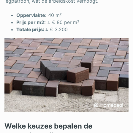
legpatroon, wat de arbeidskost verhoogt.
Oppervlakte:
40 m²
Prijs per m2:
± € 80 per m²
Totale prijs:
± € 3.200
Welke keuzes bepalen de