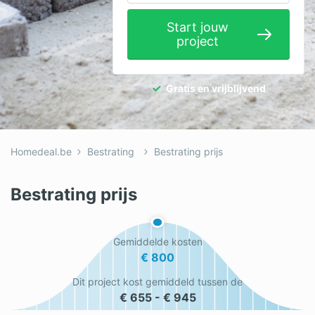
Elektricien
Start jouw
project
Gevelwerken
Glas
Gratis en vrijblijvend
Hekwerken
Hovenier
Homedeal.be
Bestrating
Bestrating prijs
Isolatie
Loodgieter
Bestrating prijs
Metselaar
Gemiddelde kosten
Ramen
€ 800
Rolluiken
Dit project kost gemiddeld tussen de
€ 655 - € 945
Schilder