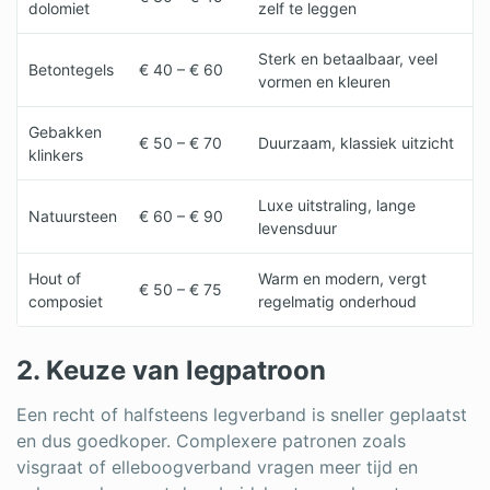
dolomiet
zelf te leggen
Sterk en betaalbaar, veel
Betontegels
€ 40 – € 60
vormen en kleuren
Gebakken
€ 50 – € 70
Duurzaam, klassiek uitzicht
klinkers
Luxe uitstraling, lange
Natuursteen
€ 60 – € 90
levensduur
Hout of
Warm en modern, vergt
€ 50 – € 75
composiet
regelmatig onderhoud
2. Keuze van legpatroon
Een recht of halfsteens legverband is sneller geplaatst
en dus goedkoper. Complexere patronen zoals
visgraat of elleboogverband vragen meer tijd en