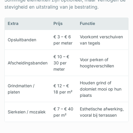
stevigheid en uitstraling van je bestrating.
Extra
Prijs
Functie
€ 3 – € 6
Voorkomt verschuiven
Opsluitbanden
per meter
van tegels
€ 10 – €
Voor perken of
Afscheidingsbanden
30 per
hoogteverschillen
meter
Houden grind of
Grindmatten /
€ 12 – €
dolomiet mooi op hun
platen
18 per m²
plaats
€ 7 – € 40
Esthetische afwerking,
Sierkeien / mozaïek
per m²
vooral bij terrassen