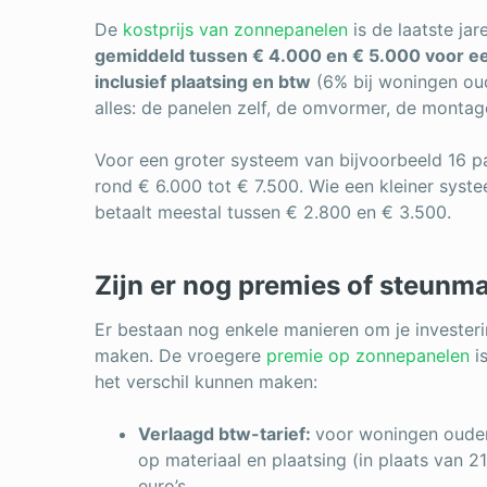
De
kostprijs van zonnepanelen
is de laatste jar
gemiddeld tussen € 4.000 en € 5.000 voor een
inclusief plaatsing en btw
(6% bij woningen oud
alles: de panelen zelf, de omvormer, de montage 
Voor een groter systeem van bijvoorbeeld 16 pa
rond € 6.000 tot € 7.500. Wie een kleiner syste
betaalt meestal tussen € 2.800 en € 3.500.
Zijn er nog premies of steunm
Er bestaan nog enkele manieren om je investeri
maken. De vroegere
premie op zonnepanelen
is
het verschil kunnen maken:
Verlaagd btw-tarief:
voor woningen ouder
op materiaal en plaatsing (in plaats van 2
euro’s.