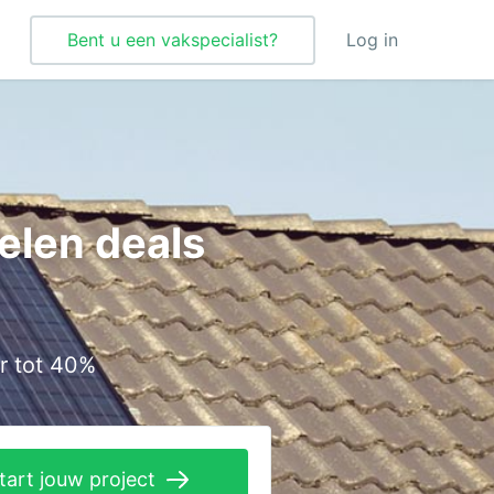
Bent u een vakspecialist?
Log in
Tegelzetter
Vloeren
elen deals
Vochtbestrijding
Warmtepomp
Zonnepanelen
r tot 40%
Zonwering
tart jouw project