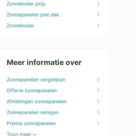
Zonneboiler prijs
Zonnepanelen plat dak
Zonneboiler
Meer informatie over
Zonnepanelen vergelijken
Offerte zonnepanelen
Afmetingen zonnepanelen
Zonnepanelen reinigen
Premie zonnepanelen
Hoeveel zonnepanelen heb ik nodig?
Toon meer