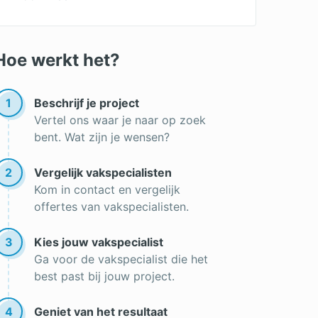
Kleine zonnepanelen
Omvormer zonnepanelen
Hoe werkt het?
Zonnecollector
Werking zonnepanelen
1
Beschrijf je project
Vertel ons waar je naar op zoek
Zonnepanelen plaatsen
bent. Wat zijn je wensen?
Beste zonnepanelen
2
Vergelijk vakspecialisten
Soorten zonnepanelen
Kom in contact en vergelijk
Zonnepanelen kopen
offertes van vakspecialisten.
3
Kies jouw vakspecialist
Ga voor de vakspecialist die het
best past bij jouw project.
4
Geniet van het resultaat