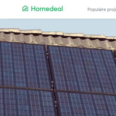
Populaire pro
Aannemer
Da
Airco
Ele
Alarmsystemen
Gev
Architect
Gla
Asbest
He
Bestrating
Hov
Cv-ketels
Iso