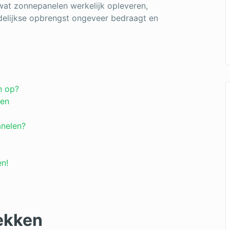
e wat zonnepanelen werkelijk opleveren,
delijkse opbrengst ongeveer bedraagt en
n op?
nen
anelen?
en!
wekken