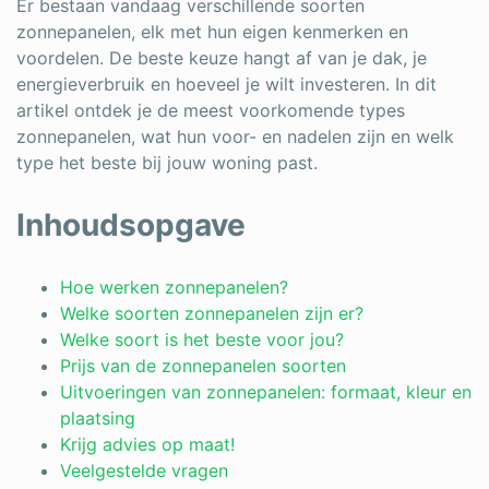
Er bestaan vandaag verschillende soorten
Schrijnwerker
zonnepanelen, elk met hun eigen kenmerken en
voordelen. De beste keuze hangt af van je dak, je
Stukadoor
energieverbruik en hoeveel je wilt investeren. In dit
artikel ontdek je de meest voorkomende types
Tegelzetter
zonnepanelen, wat hun voor- en nadelen zijn en welk
type het beste bij jouw woning past.
Vloeren
Vochtbestrijding
Inhoudsopgave
Warmtepomp
Hoe werken zonnepanelen?
Zonnepanelen
Welke soorten zonnepanelen zijn er?
Welke soort is het beste voor jou?
Zonwering
Prijs van de zonnepanelen soorten
Uitvoeringen van zonnepanelen: formaat, kleur en
plaatsing
Krijg advies op maat!
Bent u een vakspecialist?
Veelgestelde vragen