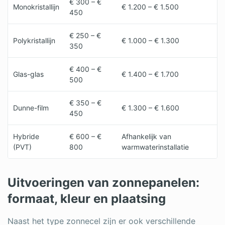
€ 300 – €
Monokristallijn
€ 1.200 – € 1.500
450
€ 250 – €
Polykristallijn
€ 1.000 – € 1.300
350
€ 400 – €
Glas-glas
€ 1.400 – € 1.700
500
€ 350 – €
Dunne-film
€ 1.300 – € 1.600
450
Hybride
€ 600 – €
Afhankelijk van
(PVT)
800
warmwaterinstallatie
Uitvoeringen van zonnepanelen:
formaat, kleur en plaatsing
Naast het type zonnecel zijn er ook verschillende