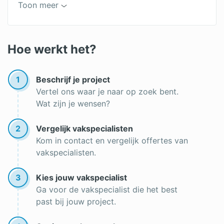
Hoeveel zonnepanelen heb ik nodig?
Toon meer
Kleine zonnepanelen
Omvormer zonnepanelen
Hoe werkt het?
Zonnecollector
1
Beschrijf je project
Werking zonnepanelen
Vertel ons waar je naar op zoek bent.
Wat zijn je wensen?
Zonnepanelen plaatsen
Beste zonnepanelen
2
Vergelijk vakspecialisten
Kom in contact en vergelijk offertes van
Zonnepanelen kopen
vakspecialisten.
Opbrengst zonnepanelen
3
Kies jouw vakspecialist
Ga voor de vakspecialist die het best
past bij jouw project.