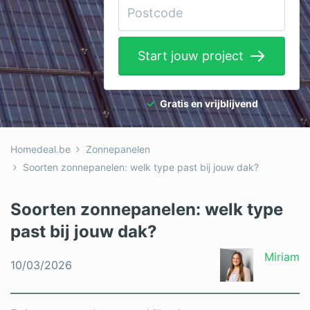
Elektricien
Gevelwerken
Start jouw project
Glas
Hekwerken
Gratis en vrijblijvend
Hovenier
Homedeal.be
Zonnepanelen
Isolatie
Soorten zonnepanelen: welk type past bij jouw dak?
Loodgieter
Soorten zonnepanelen: welk type
Metselaar
past bij jouw dak?
Ramen
Miriam
10/03/2026
Rolluiken
Schilder