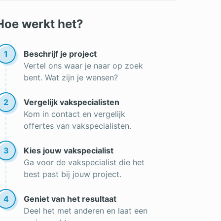
Omvormer zonnepanelen
Hoe werkt het?
Zonnecollector
Werking zonnepanelen
1
Beschrijf je project
Vertel ons waar je naar op zoek
Zonnepanelen plaatsen
bent. Wat zijn je wensen?
Beste zonnepanelen
2
Vergelijk vakspecialisten
Soorten zonnepanelen
Kom in contact en vergelijk
Zonnepanelen kopen
offertes van vakspecialisten.
Opbrengst zonnepanelen
3
Kies jouw vakspecialist
Ga voor de vakspecialist die het
best past bij jouw project.
4
Geniet van het resultaat
Deel het met anderen en laat een