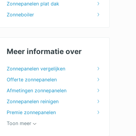
Zonnepanelen plat dak
Zonneboiler
Meer informatie over
Zonnepanelen vergelijken
Offerte zonnepanelen
Afmetingen zonnepanelen
Zonnepanelen reinigen
Premie zonnepanelen
Hoeveel zonnepanelen heb ik nodig?
Toon meer
Kleine zonnepanelen