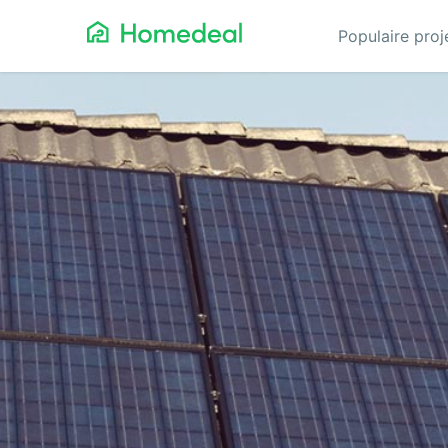
Populaire pro
Aannemer
Da
Airco
Ele
Alarmsystemen
Gev
Architect
Gla
Asbest
He
Bestrating
Hov
Cv-ketels
Iso