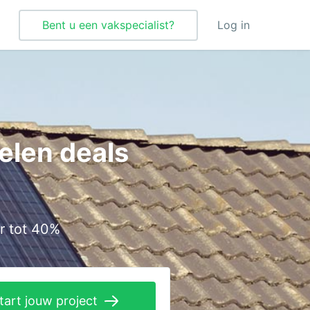
Bent u een vakspecialist?
Log in
Tegelzetter
Vloeren
elen deals
Vochtbestrijding
Warmtepomp
Zonnepanelen
r tot 40%
Zonwering
tart jouw project