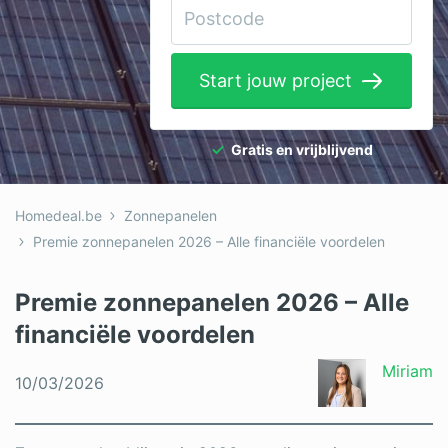
Elektricien
Gevelwerken
Start jouw project
Glas
Hekwerken
Gratis en vrijblijvend
Hovenier
Homedeal.be
Zonnepanelen
Isolatie
Premie zonnepanelen 2026 – Alle financiële voordelen
Loodgieter
Premie zonnepanelen 2026 – Alle
Metselaar
financiële voordelen
Ramen
Miriam
10/03/2026
Rolluiken
Schilder