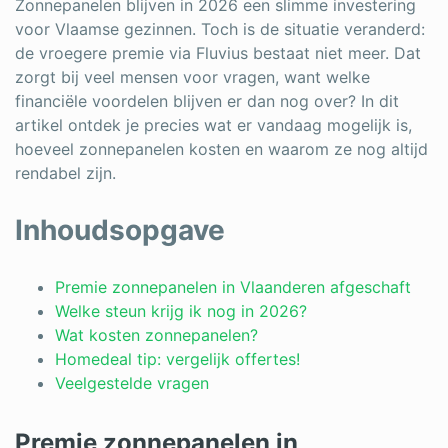
Zonnepanelen blijven in 2026 een slimme investering
Schrijnwerker
voor Vlaamse gezinnen. Toch is de situatie veranderd:
de vroegere premie via Fluvius bestaat niet meer. Dat
Stukadoor
zorgt bij veel mensen voor vragen, want welke
financiële voordelen blijven er dan nog over? In dit
Tegelzetter
artikel ontdek je precies wat er vandaag mogelijk is,
hoeveel zonnepanelen kosten en waarom ze nog altijd
Vloeren
rendabel zijn.
Vochtbestrijding
Inhoudsopgave
Warmtepomp
Zonnepanelen
Premie zonnepanelen in Vlaanderen afgeschaft
Welke steun krijg ik nog in 2026?
Zonwering
Wat kosten zonnepanelen?
Homedeal tip: vergelijk offertes!
Veelgestelde vragen
Bent u een vakspecialist?
Premie zonnepanelen in