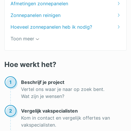
Afmetingen zonnepanelen
Zonnepanelen reinigen
Hoeveel zonnepanelen heb ik nodig?
Kleine zonnepanelen
Toon meer
Omvormer zonnepanelen
Zonnecollector
Hoe werkt het?
Werking zonnepanelen
1
Beschrijf je project
Zonnepanelen plaatsen
Vertel ons waar je naar op zoek bent.
Wat zijn je wensen?
Beste zonnepanelen
Soorten zonnepanelen
2
Vergelijk vakspecialisten
Kom in contact en vergelijk offertes van
Zonnepanelen kopen
vakspecialisten.