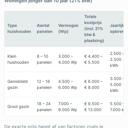
Woningen jonger dan 10 jaar (21% btw)
Totale
kostprijs
Type
Aantal
Vermogen
Jaarlijks
(incl. 21%
huishouden
panelen
(Wp)
opbreng
btw &
plaatsing)
2.500 –
Klein
8 – 10
3.000 –
€ 4.400 –
3.500
huishouden
panelen
4.000 Wp
€ 5.500
kWh
3.500 –
Gemiddeld
12 – 16
4.500 –
€ 6.000 –
5.000
gezin
panelen
6.000 Wp
€ 8.000
kWh
18 – 24
7.000 –
€ 9.500 –
5.500 –
Groot gezin
panelen
9.000 Wp
€ 13.000
7.000 kW
De exacte prijs hangt af van factoren zoals je