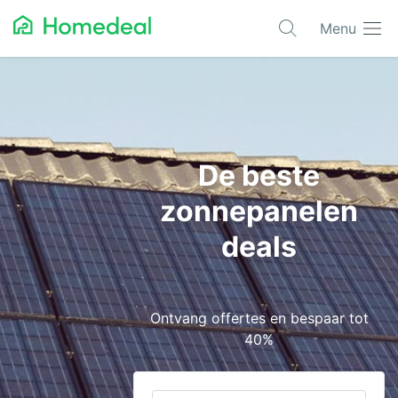
Menu
Populaire projecten
Aannemer
Airco
De beste
Alarmsystemen
zonnepanelen
Architect
deals
Asbest
Bestrating
Ontvang offertes en bespaar tot
Cv-ketels
40%
Dakwerken