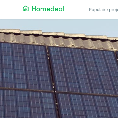
Populaire pro
Aannemer
Da
Airco
Ele
Alarmsystemen
Gev
Architect
Gla
Asbest
He
Bestrating
Hov
Cv-ketels
Iso