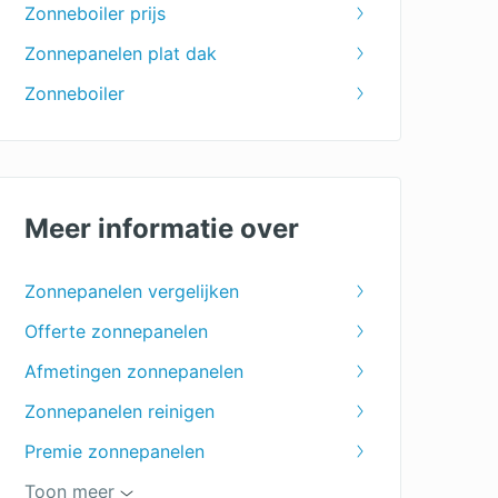
Zonneboiler prijs
Zonnepanelen plat dak
Zonneboiler
Meer informatie over
Zonnepanelen vergelijken
Offerte zonnepanelen
Afmetingen zonnepanelen
Zonnepanelen reinigen
Premie zonnepanelen
Hoeveel zonnepanelen heb ik nodig?
Toon meer