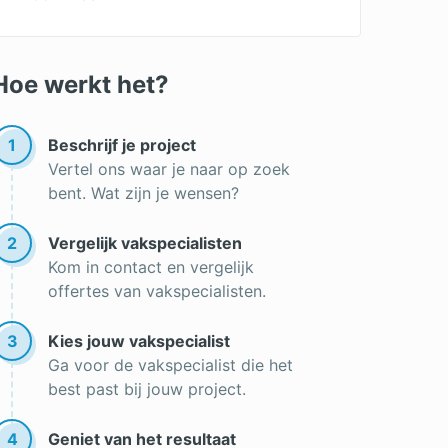
Omvormer zonnepanelen
Zonnecollector
Hoe werkt het?
Werking zonnepanelen
Zonnepanelen plaatsen
1
Beschrijf je project
Vertel ons waar je naar op zoek
Beste zonnepanelen
bent. Wat zijn je wensen?
Soorten zonnepanelen
2
Vergelijk vakspecialisten
Zonnepanelen kopen
Kom in contact en vergelijk
Opbrengst zonnepanelen
offertes van vakspecialisten.
3
Kies jouw vakspecialist
Ga voor de vakspecialist die het
best past bij jouw project.
4
Geniet van het resultaat