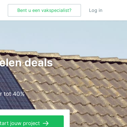
Bent u een vakspecialist?
Log in
Tegelzetter
Vloeren
elen deals
Vochtbestrijding
Warmtepomp
Zonnepanelen
r tot 40%
Zonwering
tart jouw project