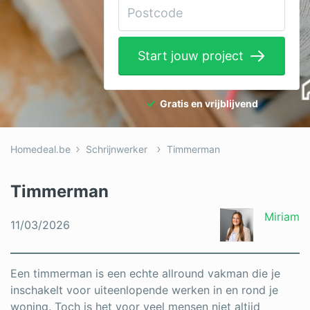
Elektricien
Gevelwerken
Start jouw project
Glas
Hekwerken
Gratis en vrijblijvend
Hovenier
Homedeal.be
Schrijnwerker
Timmerman
Isolatie
Loodgieter
Timmerman
Metselaar
Miriam
11/03/2026
Ramen
Rolluiken
Een timmerman is een echte allround vakman die je
inschakelt voor uiteenlopende werken in en rond je
Schilder
woning. Toch is het voor veel mensen niet altijd