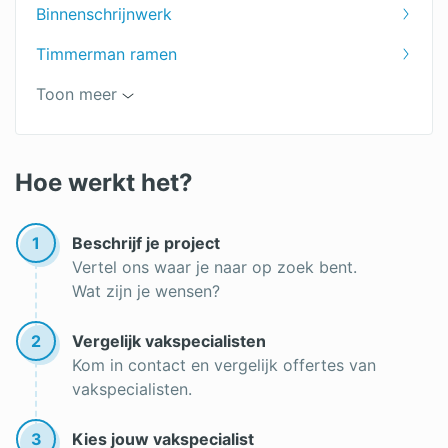
Binnenschrijnwerk
Timmerman ramen
Schrijnwerker keuken
Toon meer
Buitenschrijnwerk
Schrijnwerker offerte
Hoe werkt het?
Schrijnwerker in de buurt
1
Beschrijf je project
Vertel ons waar je naar op zoek bent.
Wat zijn je wensen?
2
Vergelijk vakspecialisten
Kom in contact en vergelijk offertes van
vakspecialisten.
3
Kies jouw vakspecialist