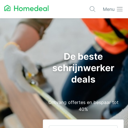
Menu
Populaire projecten
Aannemer
Airco
De beste
Alarmsystemen
schrijnwerker
Architect
deals
Asbest
Bestrating
Ontvang offertes en bespaar tot
Cv-ketels
40%
Dakwerken