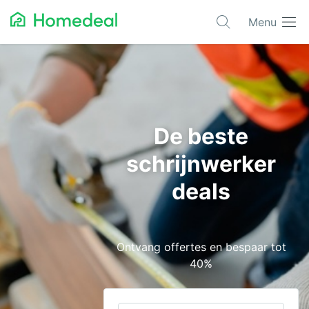
Menu
Populaire projecten
Aannemer
Airco
De beste
Alarmsystemen
schrijnwerker
Architect
deals
Asbest
Bestrating
Ontvang offertes en bespaar tot
Cv-ketels
40%
Dakwerken