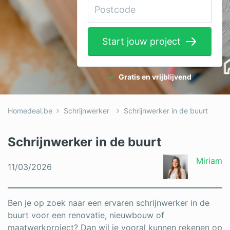
Elektricien
Gevelwerken
Start jouw project
Glas
Hekwerken
Gratis en vrijblijvend
Hovenier
Homedeal.be
Schrijnwerker
Schrijnwerker in de buurt
Isolatie
Loodgieter
Schrijnwerker in de buurt
Metselaar
Miriam
11/03/2026
Ramen
Rolluiken
Ben je op zoek naar een ervaren schrijnwerker in de
buurt voor een renovatie, nieuwbouw of
Schilder
maatwerkproject? Dan wil je vooral kunnen rekenen op