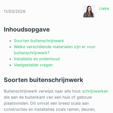
Schrijnwerker
Lieke
11/03/2026
Stukadoor
Tegelzetter
Inhoudsopgave
Vloeren
Soorten buitenschrijnwerk
Welke verschillende materialen zijn er voor
Vochtbestrijding
buitenschrijnwerk?
Installatie en onderhoud
Warmtepomp
Veelgestelde vragen
Zonnepanelen
Soorten buitenschrijnwerk
Zonwering
Buitenschrijnwerk verwijst naar alle hout
schrijnwerken
die aan de buitenkant van een huis of gebouw
plaatsvinden. Dit omvat een breed scala aan
Bent u een vakspecialist?
constructies en installaties zoals ramen, deuren,