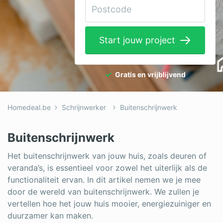
Elektricien
Gevelwerken
Start jouw project
Glas
Hekwerken
Gratis en vrijblijvend
Hovenier
Homedeal.be
Schrijnwerker
Buitenschrijnwerk
Isolatie
Loodgieter
Buitenschrijnwerk
Metselaar
Het buitenschrijnwerk van jouw huis, zoals deuren of
veranda’s, is essentieel voor zowel het uiterlijk als de
Ramen
functionaliteit ervan. In dit artikel nemen we je mee
door de wereld van buitenschrijnwerk. We zullen je
Rolluiken
vertellen hoe het jouw huis mooier, energiezuiniger en
duurzamer kan maken.
Schilder