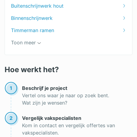
Buitenschrijnwerk hout
Binnenschrijnwerk
Timmerman ramen
Timmerman
Toon meer
Schrijnwerker keuken
Schrijnwerker offerte
Hoe werkt het?
Schrijnwerker in de buurt
1
Beschrijf je project
Vertel ons waar je naar op zoek bent.
Wat zijn je wensen?
2
Vergelijk vakspecialisten
Kom in contact en vergelijk offertes van
vakspecialisten.