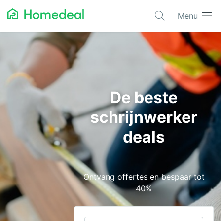
Menu
Populaire projecten
Aannemer
Airco
De beste
Alarmsystemen
schrijnwerker
Architect
deals
Asbest
Bestrating
Ontvang offertes en bespaar tot
Cv-ketels
40%
Dakwerken